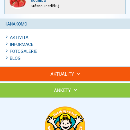
coumba
Krásnou neděli:-)
HANAKOMO
AKTIVITA
INFORMACE
FOTOGALERIE
BLOG
AKTUALITY
ANKETY
Hubněte s podporou lektorky a skupiny v kurzech STOBu
Chcete poradit s hubnutím? Najděte si odborníka STOBu ve
svém regionu
Ohodnoťte program Sebekoučink
výborný
velmi dobrý
dobrý