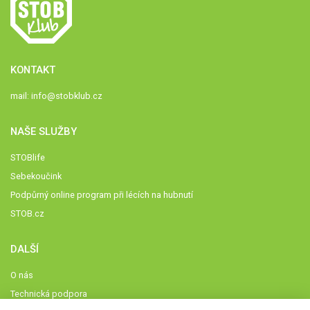
KONTAKT
mail:
info@stobklub.cz
NAŠE SLUŽBY
STOBlife
Sebekoučink
Podpůrný online program při lécích na hubnutí
STOB.cz
DALŠÍ
O nás
Technická podpora