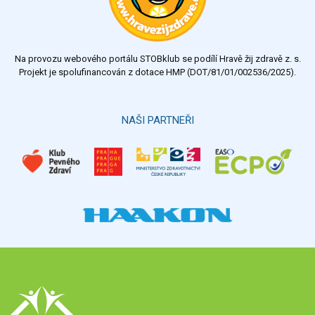
dostatečný
nedostatečný
Na provozu webového portálu STOBklub se podílí Hravě žij zdravě z. s.
Výsledky
Všechny ankety
Projekt je spolufinancován z dotace HMP (DOT/81/01/002536/2025).
Hlasovat
NAŠI PARTNEŘI