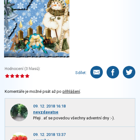
Hodnocení (
3
hlasů):
Sdílet:
Komentáře je možné psát až po
přihlášení
.
09. 12. 2018 16:18
nevzdavatse
Přeji . ať se povedou všechny adventní dny :-).
09. 12. 2018 13:37