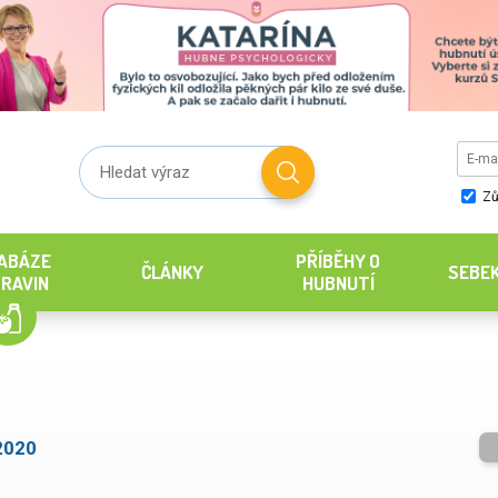
Zů
ABÁZE
PŘÍBĚHY O
ČLÁNKY
SEBE
RAVIN
HUBNUTÍ
2020