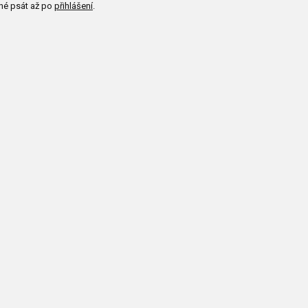
né psát až po
přihlášení
.