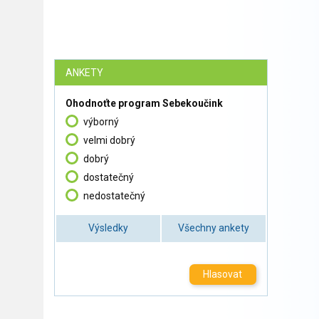
ANKETY
Ohodnoťte program Sebekoučink
výborný
velmi dobrý
dobrý
dostatečný
nedostatečný
Výsledky
Všechny ankety
Hlasovat