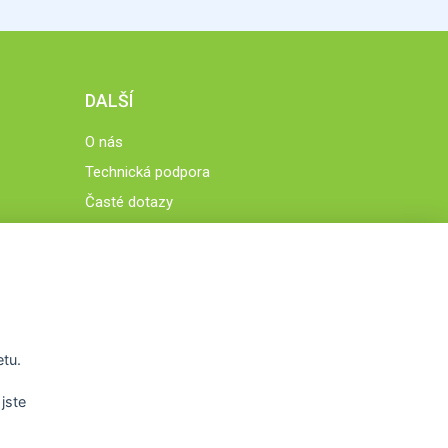
DALŠÍ
O nás
Technická podpora
Časté dotazy
Normy a zásady fungování STOBklubu
Členové STOBklubu
Zásady nakládání s osobními údaji
Otestujte se
Spočítejte si
etu.
Výzva 52
jste