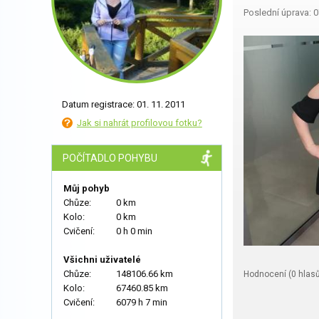
Poslední úprava: 0
Datum registrace: 01. 11. 2011
Jak si nahrát profilovou fotku?
POČÍTADLO POHYBU
Můj pohyb
Chůze:
0 km
Kolo:
0 km
Cvičení:
0 h 0 min
Všichni uživatelé
Chůze:
148106.66 km
Hodnocení (
0
hlasů
Kolo:
67460.85 km
Cvičení:
6079 h 7 min