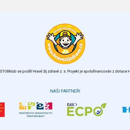
TOBklub se podílí Hravě žij zdravě z. s. Projekt je spolufinancován z dotac
NAŠI PARTNEŘI