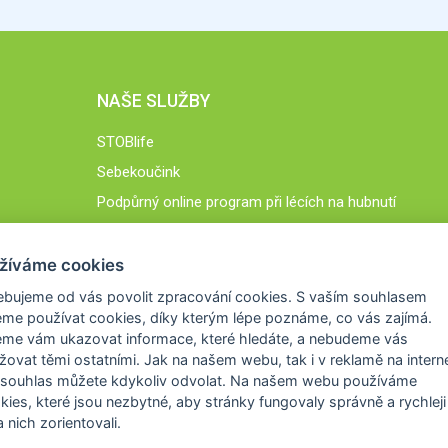
NAŠE SLUŽBY
STOBlife
Sebekoučink
Podpůrný online program při lécích na hubnutí
STOB.cz
žíváme cookies
ebujeme od vás
povolit zpracování cookies
. S vaším souhlasem
me používat cookies, díky kterým lépe poznáme,
co vás zajímá
.
eme vám ukazovat
informace, které hledáte
, a nebudeme vás
žovat těmi ostatními. Jak na našem webu, tak i v reklamě na intern
 souhlas můžete kdykoliv odvolat. Na našem webu
používáme
okies, které jsou nezbytné
, aby stránky fungovaly správně a rychleji 
 nich zorientovali.