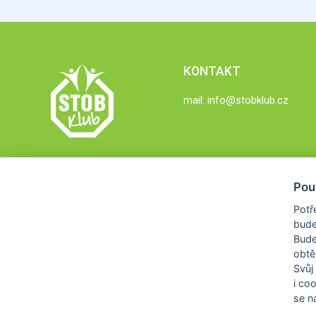
KONTAKT
mail:
info@stobklub.cz
Pou
Potř
bude
Bud
obtě
Svůj
i co
se na