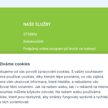
NAŠE SLUŽBY
STOBlife
Sebekoučink
Podpůrný online program při lécích na hubnutí
STOB.cz
žíváme cookies
ebujeme od vás
povolit zpracování cookies
. S vaším souhlasem
me používat cookies, díky kterým lépe poznáme,
co vás zajímá
.
eme vám ukazovat
informace, které hledáte
, a nebudeme vás
žovat těmi ostatními. Jak na našem webu, tak i v reklamě na intern
 souhlas můžete kdykoliv odvolat. Na našem webu
používáme
okies, které jsou nezbytné
, aby stránky fungovaly správně a rychleji 
 nich zorientovali.