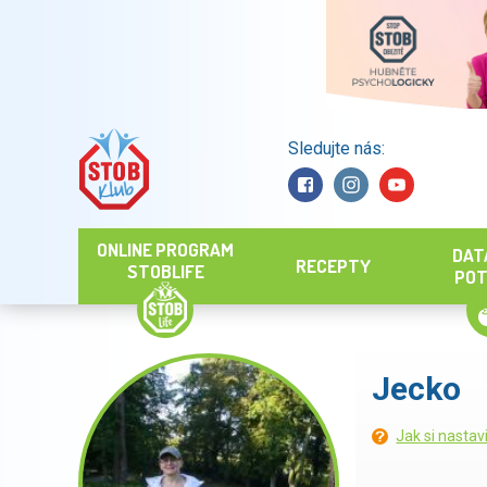
Sledujte nás:
Hledat
ONLINE PROGRAM
DAT
RECEPTY
STOBLIFE
POT
Jecko
Jak si nastav