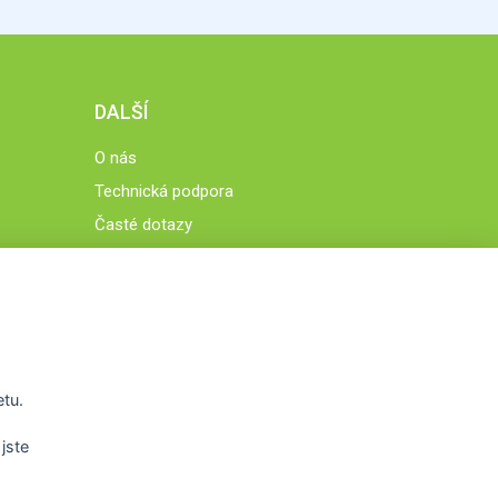
DALŠÍ
O nás
Technická podpora
Časté dotazy
Normy a zásady fungování STOBklubu
Členové STOBklubu
Zásady nakládání s osobními údaji
Otestujte se
Spočítejte si
etu.
Výzva 52
jste