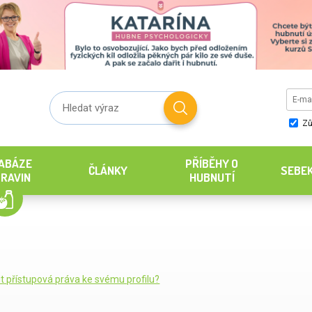
Zů
ABÁZE
PŘÍBĚHY O
ČLÁNKY
SEBE
RAVIN
HUBNUTÍ
it přístupová práva ke svému profilu?