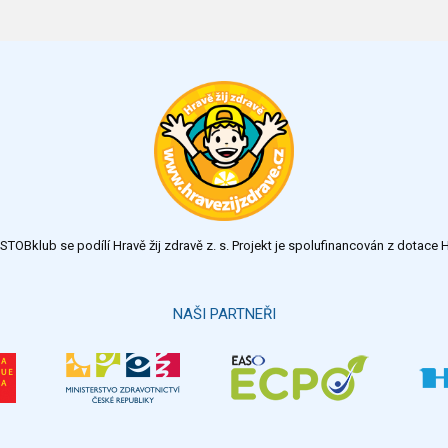
TOBklub se podílí Hravě žij zdravě z. s. Projekt je spolufinancován z dotac
NAŠI PARTNEŘI