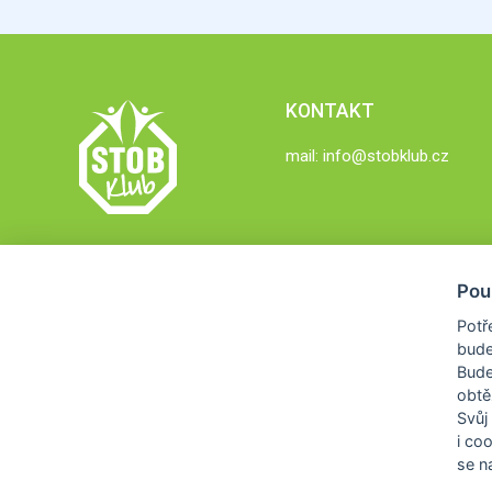
KONTAKT
mail:
info@stobklub.cz
Pou
Potř
bude
Bud
obtě
Svůj
i co
se na