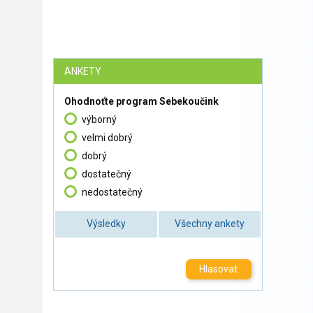
ANKETY
Ohodnoťte program Sebekoučink
výborný
velmi dobrý
dobrý
dostatečný
nedostatečný
Výsledky
Všechny ankety
Hlasovat