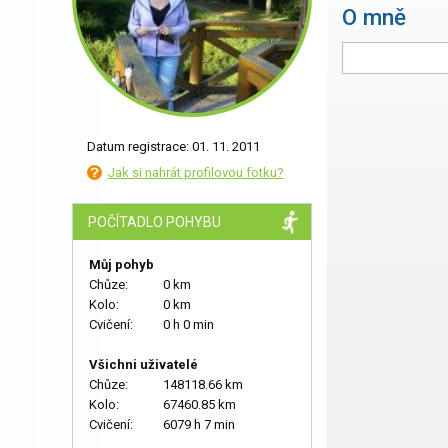
O mně
Datum registrace: 01. 11. 2011
Jak si nahrát profilovou fotku?
POČÍTADLO POHYBU
Můj pohyb
Chůze:
0 km
Kolo:
0 km
Cvičení:
0 h 0 min
Všichni uživatelé
Chůze:
148118.66 km
Kolo:
67460.85 km
Cvičení:
6079 h 7 min