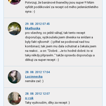
Potvrzuji, že banánové lívanečky jsou super !!! Mám
vyřídit poděkování za recept od mého jedenáctiletého
syna :-)
29. 08. 2012 07:45
kkathuska
pro všechny, co ještě váhají, tak tento recept
doporučuju, vyzkoušela jsem dneska na snídani a
byly fakt výborné! :-) přítel se podivoval nad tou
kombinací, tak jsem mu dala ochutnat a čekala jsem
na reakci... a on: "Dobré....Je to hodně dobré..to si
taky někdy připravím.." takže opravdu doporučuju a
děkuji za super recept :-)
28. 08. 2012 17:04
Lucinnecka
nemáte zač :)
28. 08. 2012 12:07
n-rok
Taky vyzkouším, díky za recept :)