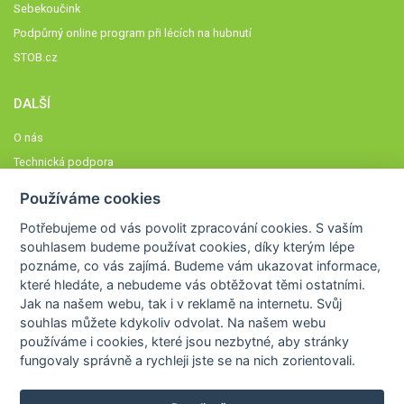
Sebekoučink
Podpůrný online program při lécích na hubnutí
STOB.cz
DALŠÍ
O nás
Technická podpora
Časté dotazy
Používáme cookies
Normy a zásady fungování STOBklubu
Potřebujeme od vás
povolit zpracování cookies
. S vaším
Členové STOBklubu
souhlasem budeme používat cookies, díky kterým lépe
Zásady nakládání s osobními údaji
poznáme,
co vás zajímá
. Budeme vám ukazovat
informace,
které hledáte
, a nebudeme vás obtěžovat těmi ostatními.
Otestujte se
Jak na našem webu, tak i v reklamě na internetu. Svůj
Spočítejte si
souhlas můžete kdykoliv odvolat. Na našem webu
Výzva 52
používáme i cookies, které jsou nezbytné
, aby stránky
fungovaly správně a rychleji jste se na nich zorientovali.