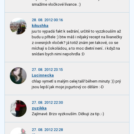
smažíme vločkové lívance. :)
28. 08. 2012 00:16
kikushka
juu to vypadá fakt k sežrání, určitě to vyzzkouším až
budu u přítele :) btw máš i nějaký recept na lívanečky
z ovesných vloček? já totiž znám jen takové, co se
míchají s čokoládou, a to moc dietní není.. i když na
snídani bych nimi nepohrdla :D
27. 08. 2012 23:15
Lucinnecka
chlap vymetl s malým celej talíř během minuty :)) prý
jsou lepší jak moje jogurtový co dělám :-D
27. 08. 2012 22:30
zuzikka
Zajímavé. Brzo vyzkouším. Děkuji za tip.:-)
27. 08. 2012 22:28