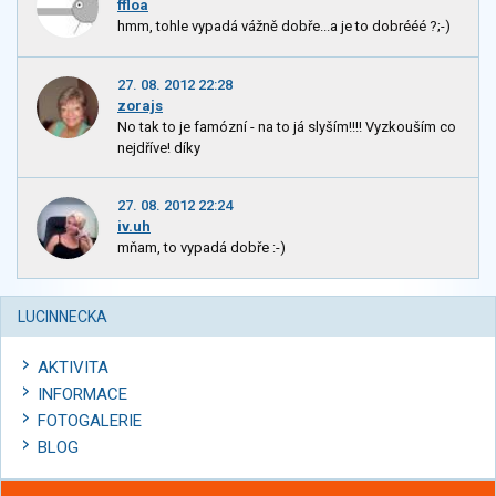
ffloa
hmm, tohle vypadá vážně dobře...a je to dobrééé ?;-)
27. 08. 2012 22:28
zorajs
No tak to je famózní - na to já slyším!!!! Vyzkouším co
nejdříve! díky
27. 08. 2012 22:24
iv.uh
mňam, to vypadá dobře :-)
LUCINNECKA
AKTIVITA
INFORMACE
FOTOGALERIE
BLOG