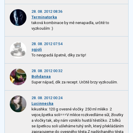
28. 08. 2012 08:36
Terminatorka
taková kombinace by mě nenapadla, určitě to
vyzkouším :)
28. 08. 2012 07:54
sgjoli
To nevypadá špatně, díky za tip!
28. 08. 2012 00:32
Bohdanaa
Super nápad, dík za recept. Určitě brzy vyzkouším.
28. 08. 2012 00:24
Lucinnecka
kikushka: 120 g ovesné vločky 250 ml mléko 2
vejce,špetka soli===V mléce rozkvedláme sůl, žloutky
a vločky tak, aby nám vzniklo hustší těstíčko. Z bílků
se špetkou soli ušleháme tuhý sníh, který překládáním
zapracujeme do ovesného těsta.Z nadýchaného těsta