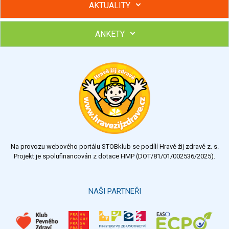
AKTUALITY
ANKETY
Hubněte s podporou lektorky a skupiny v kurzech STOBu
Chcete poradit s hubnutím? Najděte si odborníka STOBu ve
svém regionu
Ohodnoťte program Sebekoučink
výborný
velmi dobrý
dobrý
dostatečný
nedostatečný
Na provozu webového portálu STOBklub se podílí Hravě žij zdravě z. s.
Výsledky
Všechny ankety
Projekt je spolufinancován z dotace HMP (DOT/81/01/002536/2025).
Hlasovat
NAŠI PARTNEŘI