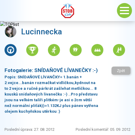
Lucinnecka
Fotogalerie:
SNÍDAŇOVÉ LÍVANEČKY :-)
Zpět
Popis:
SNÍDAŇOVÉ LÍVANČKY= 1.banán +
2.vejce...banán rozmačkat vidličkou,kydnout na
to 2 vejce a ručně párkrát zašlehat metličkou... 8
kousků snídaňových lívanečku :-) ..Pro představu
jsou na velkém talíři plitkém-je asi o 2cm větší
než normální pliťák))=1.132KJ plus pánev vytřena
olejem kuchyňskou utěrkou :)
Poslední úprava: 27. 08. 2012
Poslední komentář: 05. 09. 2012