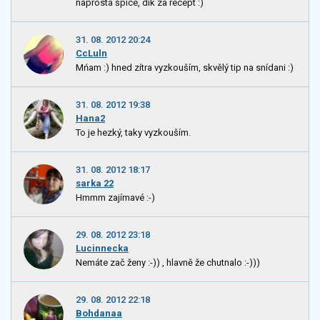
naprostá špice, dík za recept :)
31. 08. 2012 20:24
CcLuln
Mńam :) hned zítra vyzkouším, skvělý tip na snídani :)
31. 08. 2012 19:38
Hana2
To je hezký, taky vyzkouším.
31. 08. 2012 18:17
sarka 22
Hmmm zajímavé :-)
29. 08. 2012 23:18
Lucinnecka
Nemáte zač ženy :-)) , hlavně že chutnalo :-)))
29. 08. 2012 22:18
Bohdanaa