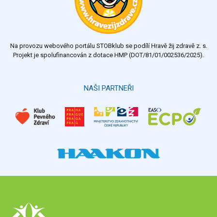
dobrý
dostatečný
nedostatečný
Na provozu webového portálu STOBklub se podílí Hravě žij zdravě z. s.
Výsledky
Všechny ankety
Projekt je spolufinancován z dotace HMP (DOT/81/01/002536/2025).
Hlasovat
NAŠI PARTNEŘI