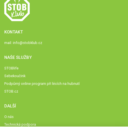
KONTAKT
mail:
info@stobklub.cz
NAŠE SLUŽBY
STOBlife
Sebekoučink
Podpůrný online program při lécích na hubnutí
STOB.cz
DALŠÍ
O nás
Technická podpora