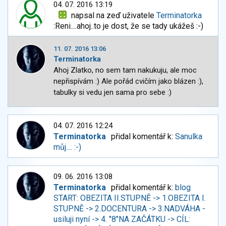
04. 07. 2016 13:19
napsal na zeď uživatele
Terminatorka
:Reni....ahoj..to je dost, že se tady ukážeš :-)
11. 07. 2016 13:06
Terminatorka
Ahoj Zlatko, no sem tam nakukuju, ale moc
nepřispívám :) Ale pořád cvičím jako blázen :),
tabulky si vedu jen sama pro sebe :)
04. 07. 2016 12:24
Terminatorka
přidal komentář k:
Sanulka
můj.... :-)
09. 06. 2016 13:08
Terminatorka
přidal komentář k:
blog
START: OBEZITA II.STUPNĚ -> 1.OBEZITA I.
STUPNĚ -> 2.DOCENTURA -> 3.NADVÁHA -
usiluji nyní -> 4. "8"NA ZAČÁTKU -> CÍL: