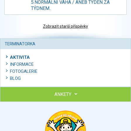
5.NORMÁLNÍ VÁHA / ANEB TÝDEN ZA
TÝDNEM..
Zobrazit starší příspěvky
TERMINATORKA
AKTIVITA
INFORMACE
FOTOGALERIE
BLOG
ANKETY
Ohodnoťte program Sebekoučink
výborný
velmi dobrý