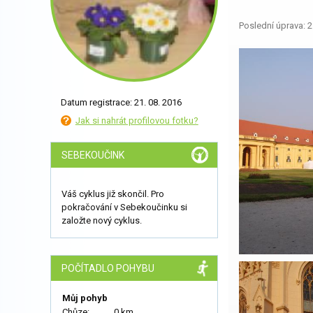
Poslední úprava: 2
Datum registrace: 21. 08. 2016
Jak si nahrát profilovou fotku?
SEBEKOUČINK
Váš cyklus již skončil. Pro
pokračování v Sebekoučinku si
založte nový cyklus.
POČÍTADLO POHYBU
Můj pohyb
Chůze:
0 km