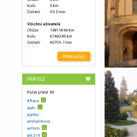
Kolo:
0 km
Cvičení:
0 h 0 min
Všichni uživatelé
Chůze:
148118.66 km
Kolo:
67460.85 km
Cvičení:
6079 h 7 min
Přidat pohyb
PŘÁTELÉ
Počet přátel: 85
Aftana
ajakr
ajanka
amihalcikova
anform
ant.314