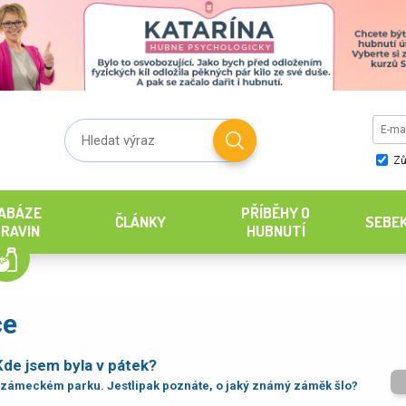
Zů
ABÁZE
PŘÍBĚHY O
ČLÁNKY
SEBE
RAVIN
HUBNUTÍ
ce
Kde jsem byla v pátek?
zámeckém parku. Jestlipak poznáte, o jaký známý záměk šlo?