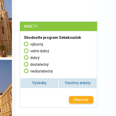
ANKETY
Ohodnoťte program Sebekoučink
výborný
velmi dobrý
dobrý
dostatečný
nedostatečný
Výsledky
Všechny ankety
Hlasovat