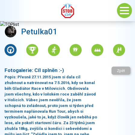
Petulka01
Fotogalerie:
Cíl splněn :-)
Zpět
Popis:
Přesně 27.11.2015 jsem si dala cíl
zhubnout a natrénovat na 7.5.2016, kdy se konal
běh Gladiátor Race v Milovicích. Obdivovala
jsem všechny, kdo v loňském roce zaběhl závod
v Holicích. Vůbec jsem nevěřila, že jsem
schopná to zvládnout, proto jsem si týden před
termínem naplánovala Run Tour, abych si
vyzkoušela, jaké to je, když člověk jen neběhá po
lese, ale pokoří startovní čáru. Za 23 týdnů jsem
zhubla 18kg, zvýšila si kondici i sebevědomí a
můžu jen říct: "Zvládla jsem to, jsem na sebe