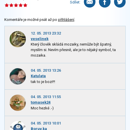
Sdílet:
Komentáře je možné psát až po
přihlášení
.
12. 05. 2013 23:32
veselinek
Který člověk skládá mozaiky, nemůže být špatný,
myslím si. Nevím přesně, ale je to nějaký symbol, ta
mozaika.
04. 05. 2013 13:26
Katulata
tak to je bozi!!!
04. 05. 2013 11:55
tomasek24
Moc hezké .-)
04. 05. 2013 10:01
Boruv.ka