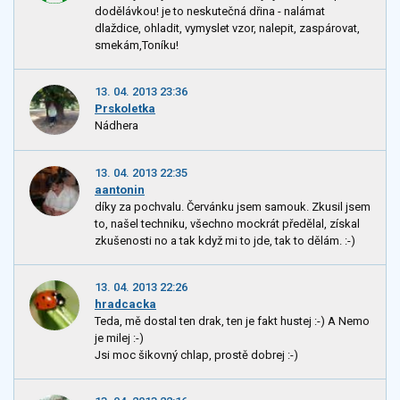
dodělávkou! je to neskutečná dřina - nalámat
dlaždice, ohladit, vymyslet vzor, nalepit, zaspárovat,
smekám,Toníku!
13. 04. 2013 23:36
Prskoletka
Nádhera
13. 04. 2013 22:35
aantonin
díky za pochvalu. Červánku jsem samouk. Zkusil jsem
to, našel techniku, všechno mockrát předělal, získal
zkušenosti no a tak když mi to jde, tak to dělám. :-)
13. 04. 2013 22:26
hradcacka
Teda, mě dostal ten drak, ten je fakt hustej :-) A Nemo
je milej :-)
Jsi moc šikovný chlap, prostě dobrej :-)