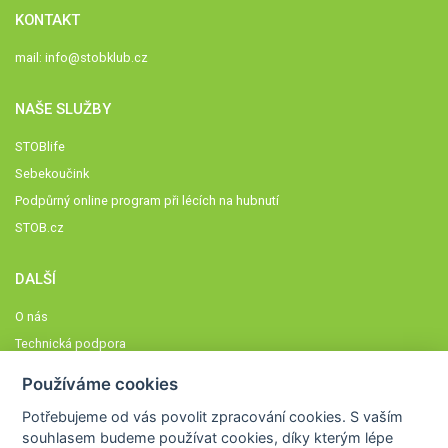
KONTAKT
mail:
info@stobklub.cz
NAŠE SLUŽBY
STOBlife
Sebekoučink
Podpůrný online program při lécích na hubnutí
STOB.cz
DALŠÍ
O nás
Technická podpora
Časté dotazy
Používáme cookies
Normy a zásady fungování STOBklubu
Potřebujeme od vás
povolit zpracování cookies
. S vaším
Členové STOBklubu
souhlasem budeme používat cookies, díky kterým lépe