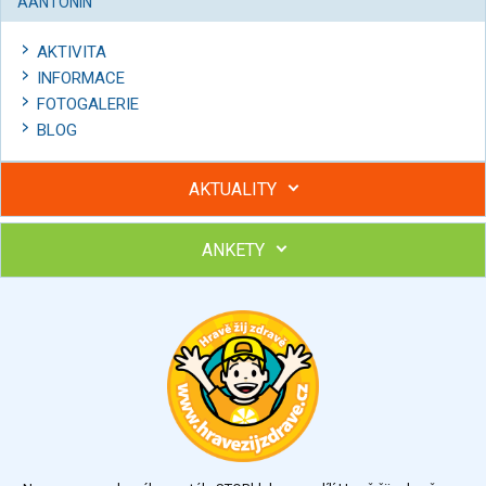
AANTONIN
AKTIVITA
INFORMACE
FOTOGALERIE
BLOG
AKTUALITY
ANKETY
Hubněte s podporou lektorky a skupiny v kurzech STOBu
Chcete poradit s hubnutím? Najděte si odborníka STOBu ve
svém regionu
Ohodnoťte program Sebekoučink
výborný
velmi dobrý
dobrý
dostatečný
nedostatečný