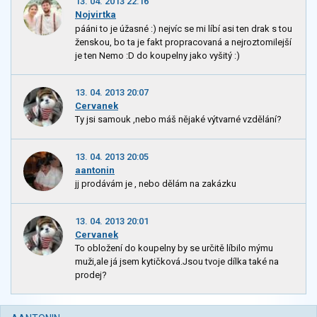
13. 04. 2013 22:16
Nojvirtka
pááni to je úžasné :) nejvíc se mi líbí asi ten drak s tou
ženskou, bo ta je fakt propracovaná a nejroztomilejší
je ten Nemo :D do koupelny jako vyšitý :)
13. 04. 2013 20:07
Cervanek
Ty jsi samouk ,nebo máš nějaké výtvarné vzdělání?
13. 04. 2013 20:05
aantonin
jj prodávám je , nebo dělám na zakázku
13. 04. 2013 20:01
Cervanek
To obložení do koupelny by se určitě líbilo mýmu
muži,ale já jsem kytičková.Jsou tvoje dílka také na
prodej?