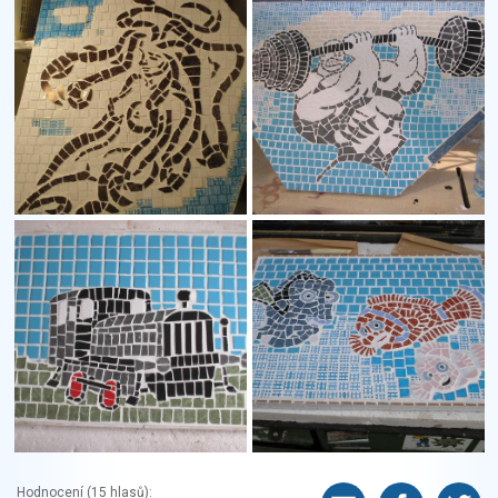
Hodnocení (
15
hlasů):