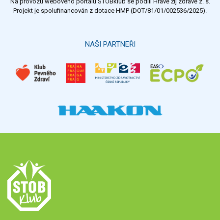
Na provozu webového portálu STOBklub se podílí Hravě žij zdravě z. s.
Výsledky
Všechny ankety
Projekt je spolufinancován z dotace HMP (DOT/81/01/002536/2025).
Hlasovat
NAŠI PARTNEŘI