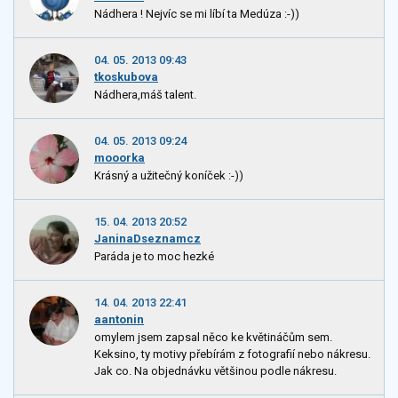
Nádhera ! Nejvíc se mi líbí ta Medúza :-))
04. 05. 2013 09:43
tkoskubova
Nádhera,máš talent.
04. 05. 2013 09:24
mooorka
Krásný a užitečný koníček :-))
15. 04. 2013 20:52
JaninaDseznamcz
Paráda je to moc hezké
14. 04. 2013 22:41
aantonin
omylem jsem zapsal něco ke květináčům sem.
Keksino, ty motivy přebírám z fotografií nebo nákresu.
Jak co. Na objednávku většinou podle nákresu.