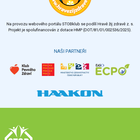
dostatečný
nedostatečný
Na provozu webového portálu STOBklub se podílí Hravě žij zdravě z. s.
Výsledky
Všechny ankety
Projekt je spolufinancován z dotace HMP (DOT/81/01/002536/2025).
Hlasovat
NAŠI PARTNEŘI