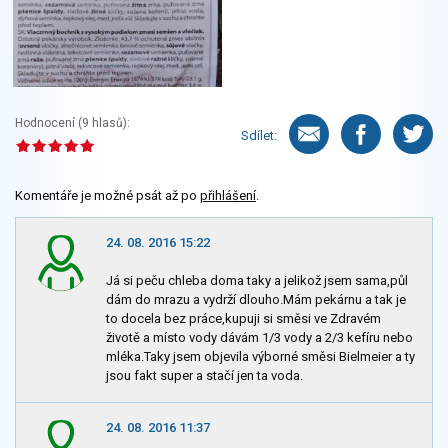
Hodnocení (
9
hlasů):
Sdílet:
Komentáře je možné psát až po
přihlášení
.
24. 08. 2016 15:22
Já si peču chleba doma taky a jelikož jsem sama,půl
dám do mrazu a vydrží dlouho.Mám pekárnu a tak je
to docela bez práce,kupuji si směsi ve Zdravém
životě a místo vody dávám 1/3 vody a 2/3 kefíru nebo
mléka.Taky jsem objevila výborné směsi Bielmeier a ty
jsou fakt super a stačí jen ta voda.
24. 08. 2016 11:37