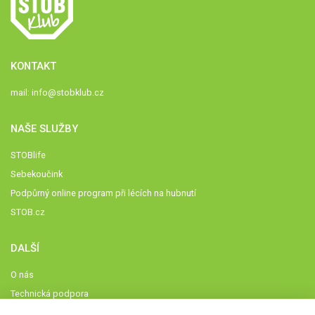
KONTAKT
mail:
info@stobklub.cz
NAŠE SLUŽBY
STOBlife
Sebekoučink
Podpůrný online program při lécích na hubnutí
STOB.cz
DALŠÍ
O nás
Technická podpora
Časté dotazy