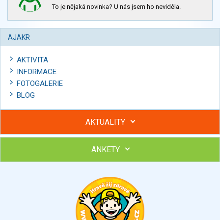
To je nějaká novinka? U nás jsem ho neviděla.
AJAKR
AKTIVITA
INFORMACE
FOTOGALERIE
BLOG
AKTUALITY
ANKETY
Hubněte s podporou lektorky a skupiny v kurzech STOBu
Chcete poradit s hubnutím? Najděte si odborníka STOBu ve
svém regionu
Ohodnoťte program Sebekoučink
výborný
velmi dobrý
dobrý