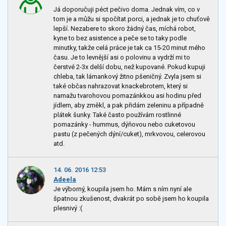
Já doporučuji péct pečivo doma. Jednak vím, co v
tom je a můžu si spočítat porci, a jednak je to chuťově
lepší. Nezabere to skoro žádný čas, míchá robot,
kyne to bez asistence a peče se to taky podle
minutky, takže celá práce je tak ca 15-20 minut mého
času. Je to levnější asi o polovinu a vydrží mi to
čerstvé 2-3x delší dobu, než kupované. Pokud kupuji
chleba, tak lámankový žitno pšeničný. Zvyla jsem si
také občas nahrazovat knackebrotem, který si
namažu tvarohovou pomazánkkou asi hodinu před
jídlem, aby změkl, a pak přidám zeleninu a případně
plátek šunky. Také často používám rostlinné
pomazánky - hummus, dýňovou nebo cuketovou
pastu (z pečených dýní/cuket), mrkvovou, celerovou
atd.
14. 06. 2016 12:53
Adeela
Je výborný, koupila jsem ho. Mám s ním nyní ale
špatnou zkušenost, dvakrát po sobě jsem ho koupila
plesnivý :(