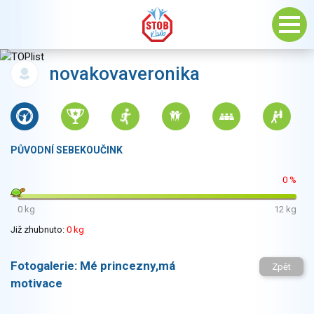
novakovaveronika
PŮVODNÍ SEBEKOUČINK
0 %
0 kg
12 kg
Již zhubnuto:
0 kg
Fotogalerie:
Mé princezny,má
Zpět
motivace