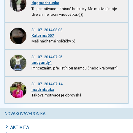
dagmarhruska
To je motivace... krásné holcicky. Me motivují moje
dve ani ne rocní vnoucátka:-)))
31. 07. 2014 08:08
Katerina007
Máš nádherné holčičky :-)
31. 07. 2014 07:25
andyandy1
Princeznám, přeji štíhlou mamču ( nebo královnu?)
31. 07. 2014 07:14
madridacka
Taková motivace je obrovská.
NOVAKOVAVERONIKA
AKTIVITA