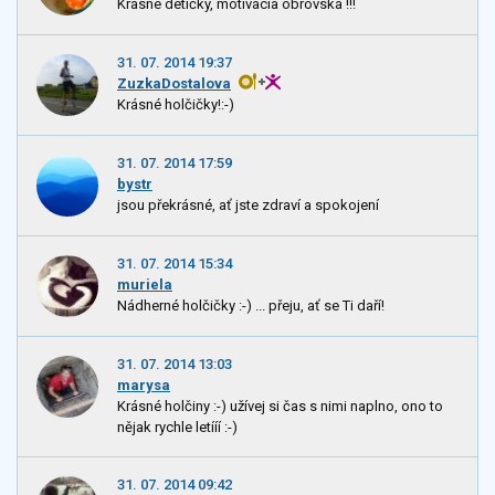
Krásne detičky, motivácia obrovská !!!
31. 07. 2014 19:37
ZuzkaDostalova
Krásné holčičky!:-)
31. 07. 2014 17:59
bystr
jsou překrásné, ať jste zdraví a spokojení
31. 07. 2014 15:34
muriela
Nádherné holčičky :-) ... přeju, ať se Ti daří!
31. 07. 2014 13:03
marysa
Krásné holčiny :-) užívej si čas s nimi naplno, ono to
nějak rychle letííí :-)
31. 07. 2014 09:42