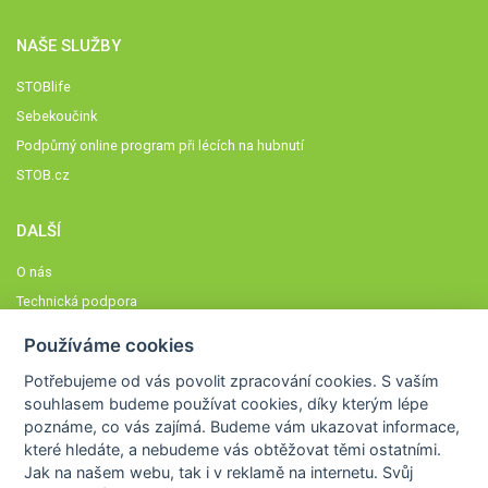
NAŠE SLUŽBY
STOBlife
Sebekoučink
Podpůrný online program při lécích na hubnutí
STOB.cz
DALŠÍ
O nás
Technická podpora
Časté dotazy
Používáme cookies
Normy a zásady fungování STOBklubu
Potřebujeme od vás
povolit zpracování cookies
. S vaším
Členové STOBklubu
souhlasem budeme používat cookies, díky kterým lépe
Zásady nakládání s osobními údaji
poznáme,
co vás zajímá
. Budeme vám ukazovat
informace,
Otestujte se
které hledáte
, a nebudeme vás obtěžovat těmi ostatními.
Jak na našem webu, tak i v reklamě na internetu. Svůj
Spočítejte si