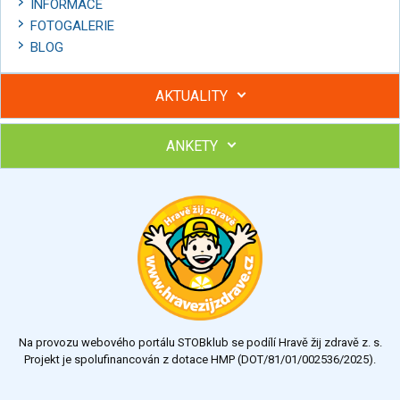
INFORMACE
FOTOGALERIE
BLOG
AKTUALITY
ANKETY
Hubněte s podporou lektorky a skupiny v kurzech STOBu
Chcete poradit s hubnutím? Najděte si odborníka STOBu ve
svém regionu
Ohodnoťte program Sebekoučink
výborný
velmi dobrý
dobrý
dostatečný
nedostatečný
Na provozu webového portálu STOBklub se podílí Hravě žij zdravě z. s.
Výsledky
Všechny ankety
Projekt je spolufinancován z dotace HMP (DOT/81/01/002536/2025).