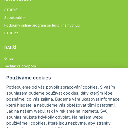
STOBlife
Sebekoučink
Podpůrný online program při lécích na hubnutí
STOB.cz
DALŠÍ
O nás
Technická podpora
Časté dotazy
Používáme cookies
Normy a zásady fungování STOBklubu
Potřebujeme od vás
povolit zpracování cookies
. S vaším
Členové STOBklubu
souhlasem budeme používat cookies, díky kterým lépe
Zásady nakládání s osobními údaji
poznáme,
co vás zajímá
. Budeme vám ukazovat
informace,
které hledáte
, a nebudeme vás obtěžovat těmi ostatními.
Otestujte se
Jak na našem webu, tak i v reklamě na internetu. Svůj
Spočítejte si
souhlas můžete kdykoliv odvolat. Na našem webu
Výzva 52
používáme i cookies, které jsou nezbytné
, aby stránky