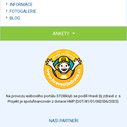
INFORMACE
FOTOGALERIE
BLOG
ANKETY
Ohodnoťte program Sebekoučink
výborný
velmi dobrý
dobrý
dostatečný
nedostatečný
Na provozu webového portálu STOBklub se podílí Hravě žij zdravě z. s.
Výsledky
Všechny ankety
Projekt je spolufinancován z dotace HMP (DOT/81/01/002536/2025).
Hlasovat
NAŠI PARTNEŘI