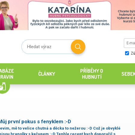
Zů
ABÁZE
PŘÍBĚHY O
ČLÁNKY
SEBE
RAVIN
HUBNUTÍ
Můj první pokus s fenyklem :-D
evim, mě to velice chutná a děcka to nežerou :-D Což je obvyklé
nejsou hranolky s kečupem :-D Tenhle recept bych doporučil s