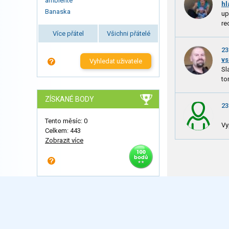
ambiente
hl
Banaska
up
re
Více přátel
Všichni přátelé
23
vs
Vyhledat uživatele
Sl
to
ZÍSKANÉ BODY
23
Tento měsíc: 0
Vy
Celkem: 443
Zobrazit více