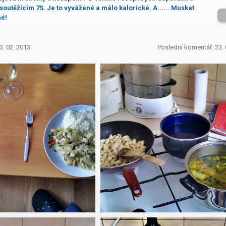
outěžícím 7S. Je to vyvážené a málo kalorické. A...... Muskat
né!
3. 02. 2013
Poslední komentář: 23. 