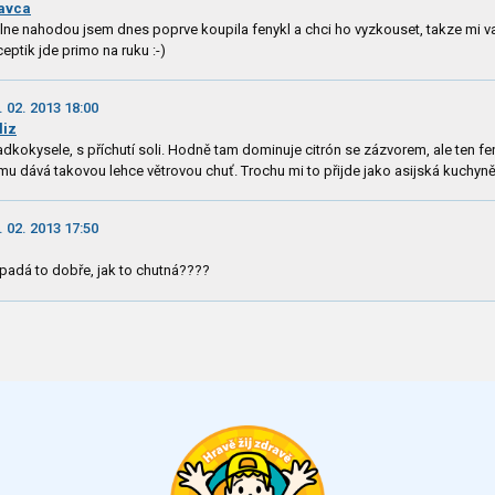
avca
lne nahodou jsem dnes poprve koupila fenykl a chci ho vyzkouset, takze mi v
ceptik jde primo na ruku :-)
. 02. 2013 18:00
liz
adkokysele, s příchutí soli. Hodně tam dominuje citrón se zázvorem, ale ten fe
mu dává takovou lehce větrovou chuť. Trochu mi to přijde jako asijská kuchyně
. 02. 2013 17:50
padá to dobře, jak to chutná????