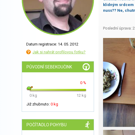
klidným srdcem s
nuss?? Ne, chut
Poslední úprava: 2
Datum registrace: 14. 05. 2012
Jak si nahrát profilovou fotku?
PŮVODNÍ SEBEKOUČINK
0 %
0 kg
12 kg
Již zhubnuto:
0 kg
POČÍTADLO POHYBU