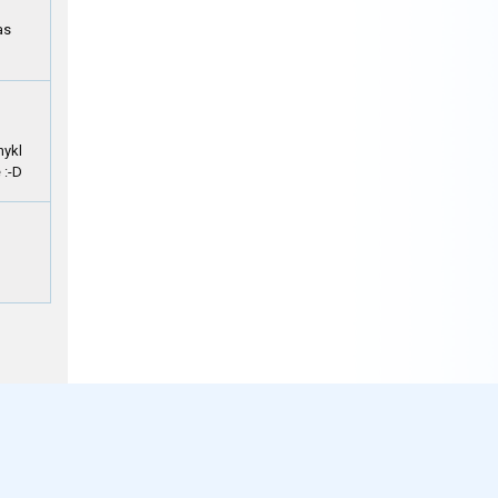
as
nykl
 :-D