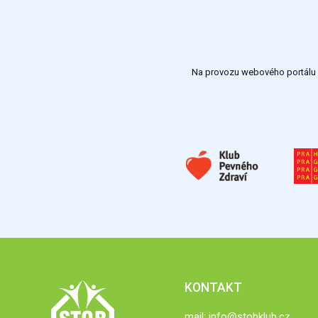
Na provozu webového portálu S
KONTAKT
mail:
info@stobklub.cz