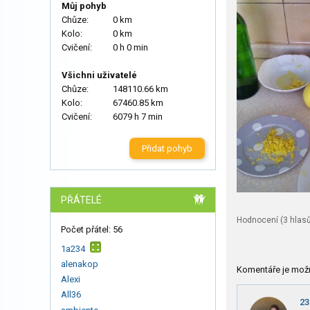
Můj pohyb
Chůze:
0 km
Kolo:
0 km
Cvičení:
0 h 0 min
Všichni uživatelé
Chůze:
148110.66 km
Kolo:
67460.85 km
Cvičení:
6079 h 7 min
Přidat pohyb
PŘÁTELÉ
Hodnocení (
3
hlasů
Počet přátel: 56
1a234
alenakop
Komentáře je mož
Alexi
All36
23