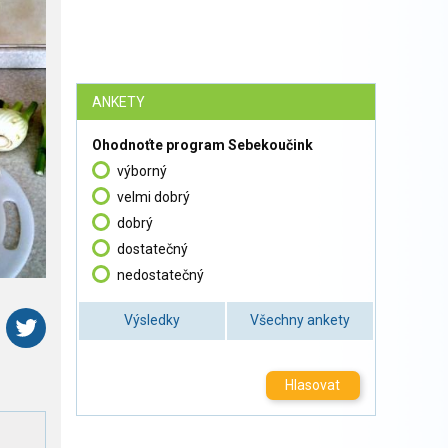
ANKETY
Ohodnoťte program Sebekoučink
výborný
velmi dobrý
dobrý
dostatečný
nedostatečný
Výsledky
Všechny ankety
Hlasovat