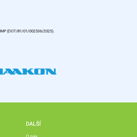
e HMP (DOT/81/01/002536/2025).
DALŠÍ
O nás