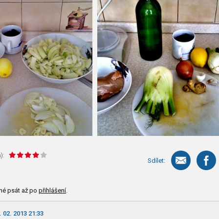
):
Sdílet:
né psát až po
přihlášení
.
. 02. 2013 21:33