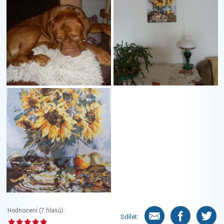
Hodnocení (
7
hlasů):
Sdílet: