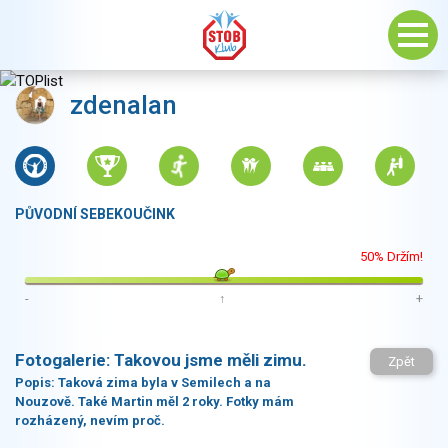
zdenalan
PŮVODNÍ SEBEKOUČINK
50% Držím!
-
↑
+
Fotogalerie:
Takovou jsme měli zimu.
Zpět
Popis:
Taková zima byla v Semilech a na
Nouzově. Také Martin měl 2 roky. Fotky mám
rozházený, nevím proč.