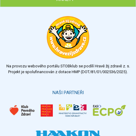
Chcete poradit s hubnutím? Najděte si odborníka STOBu ve
svém regionu
Ohodnoťte program Sebekoučink
výborný
velmi dobrý
dobrý
dostatečný
nedostatečný
Na provozu webového portálu STOBklub se podílí Hravě žij zdravě z. s.
Výsledky
Všechny ankety
Projekt je spolufinancován z dotace HMP (DOT/81/01/002536/2025).
Hlasovat
NAŠI PARTNEŘI