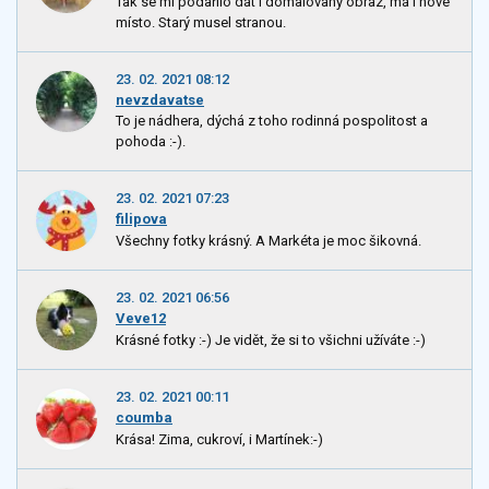
Tak se mi podařilo dát i domalovaný obraz, má i nové
místo. Starý musel stranou.
23. 02. 2021 08:12
nevzdavatse
To je nádhera, dýchá z toho rodinná pospolitost a
pohoda :-).
23. 02. 2021 07:23
filipova
Všechny fotky krásný. A Markéta je moc šikovná.
23. 02. 2021 06:56
Veve12
Krásné fotky :-) Je vidět, že si to všichni užíváte :-)
23. 02. 2021 00:11
coumba
Krása! Zima, cukroví, i Martínek:-)