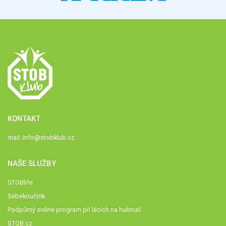
KONTAKT
mail:
info@stobklub.cz
NAŠE SLUŽBY
STOBlife
Sebekoučink
Podpůrný online program při lécích na hubnutí
STOB.cz