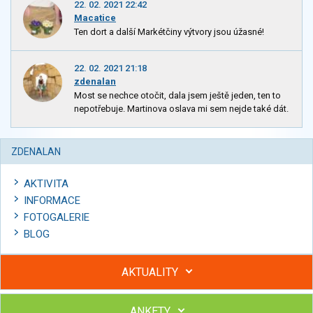
22. 02. 2021 22:42
Macatice
Ten dort a další Markétčiny výtvory jsou úžasné!
22. 02. 2021 21:18
zdenalan
Most se nechce otočit, dala jsem ještě jeden, ten to
nepotřebuje. Martinova oslava mi sem nejde také dát.
ZDENALAN
AKTIVITA
INFORMACE
FOTOGALERIE
BLOG
AKTUALITY
ANKETY
Hubněte s podporou lektorky a skupiny v kurzech STOBu