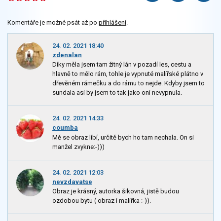
Komentáře je možné psát až po
přihlášení
.
24. 02. 2021 18:40
zdenalan
Díky měla jsem tam žitný lán v pozadí les, cestu a
hlavně to mělo rám, tohle je vypnuté malířské plátno v
dřevěném rámečku a do rámu to nejde. Kdyby jsem to
sundala asi by jsem to tak jako oni nevypnula.
24. 02. 2021 14:33
coumba
Mě se obraz líbí, určitě bych ho tam nechala. On si
manžel zvykne:-)))
24. 02. 2021 12:03
nevzdavatse
Obraz je krásný, autorka šikovná, jistě budou
ozdobou bytu ( obraz i malířka :-)).