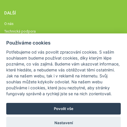
DALŠÍ
O nás
Technická podpora
Časté dotazy
Používáme cookies
Normy a zásady fungování STOBklubu
Potřebujeme od vás
povolit zpracování cookies
. S vaším
Členové STOBklubu
souhlasem budeme používat cookies, díky kterým lépe
Zásady nakládání s osobními údaji
poznáme,
co vás zajímá
. Budeme vám ukazovat
informace,
Otestujte se
které hledáte
, a nebudeme vás obtěžovat těmi ostatními.
Jak na našem webu, tak i v reklamě na internetu. Svůj
Spočítejte si
souhlas můžete kdykoliv odvolat. Na našem webu
Výzva 52
používáme i cookies, které jsou nezbytné
, aby stránky
fungovaly správně a rychleji jste se na nich zorientovali.
Povolit vše
COPYRIGHT © 2026
STOB
WWW.STOB.CZ
,
KLUB
WWW.HRAVEZIJZDRAVE.CZ
Nastavení