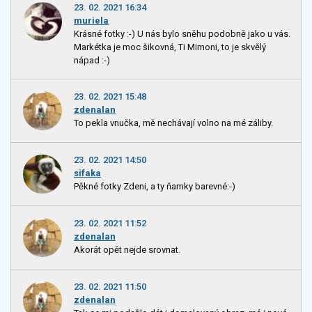
23. 02. 2021 16:34
muriela
Krásné fotky :-) U nás bylo sněhu podobně jako u vás.
Markétka je moc šikovná, Ti Mimoni, to je skvělý
nápad :-)
23. 02. 2021 15:48
zdenalan
To pekla vnučka, mě nechávají volno na mé záliby.
23. 02. 2021 14:50
sifaka
Pěkné fotky Zdeni, a ty ňamky barevné:-)
23. 02. 2021 11:52
zdenalan
Akorát opět nejde srovnat.
23. 02. 2021 11:50
zdenalan