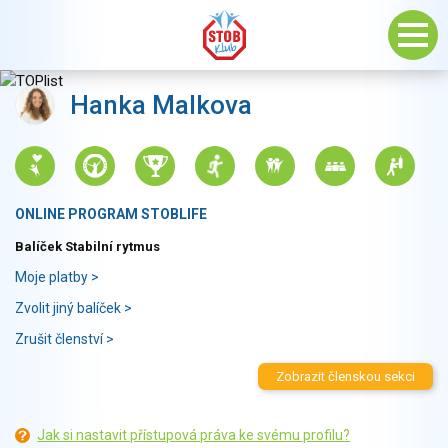
Hanka Malkova
ONLINE PROGRAM STOBLIFE
Balíček Stabilní rytmus
Moje platby >
Zvolit jiný balíček >
Zrušit členství >
Zobrazit členskou sekci
Jak si nastavit přístupová práva ke svému profilu?