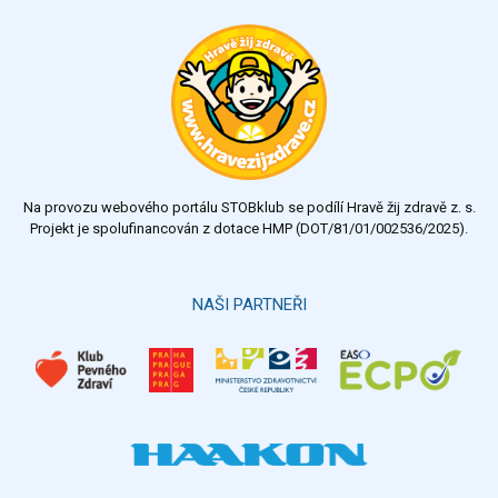
svém regionu
Ohodnoťte program Sebekoučink
výborný
velmi dobrý
dobrý
dostatečný
nedostatečný
Na provozu webového portálu STOBklub se podílí Hravě žij zdravě z. s.
Výsledky
Všechny ankety
Projekt je spolufinancován z dotace HMP (DOT/81/01/002536/2025).
Hlasovat
NAŠI PARTNEŘI