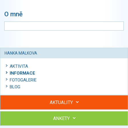
O mně
HANKA MALKOVA
AKTIVITA
INFORMACE
FOTOGALERIE
BLOG
AKTUALITY
ANKETY
Hubněte s podporou lektorky a skupiny v kurzech STOBu
Chcete poradit s hubnutím? Najděte si odborníka STOBu ve