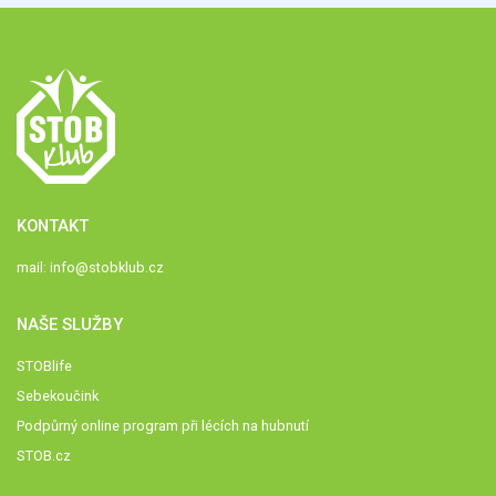
KONTAKT
mail:
info@stobklub.cz
NAŠE SLUŽBY
STOBlife
Sebekoučink
Podpůrný online program při lécích na hubnutí
STOB.cz