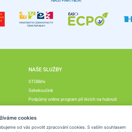
NAŠI PARTNEŘI
NAŠE SLUŽBY
STOBlife
Sebekoučink
Podpůrný online program při lécích na hubnutí
STOB.cz
žíváme cookies
ebujeme od vás
povolit zpracování cookies
. S vaším souhlasem