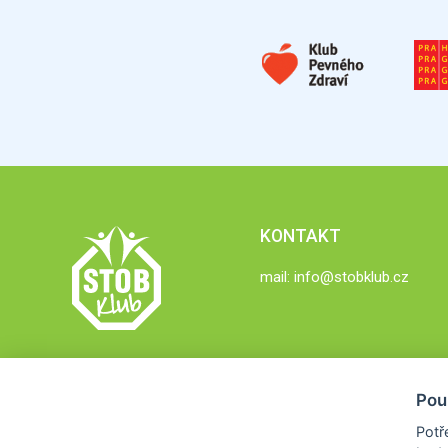
KONTAKT
mail:
info@stobklub.cz
Pou
Potř