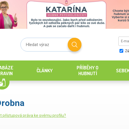
Zů
ABÁZE
PŘÍBĚHY O
ČLÁNKY
SEBE
RAVIN
HUBNUTÍ
Drobna
it přístupová práva ke svému profilu?