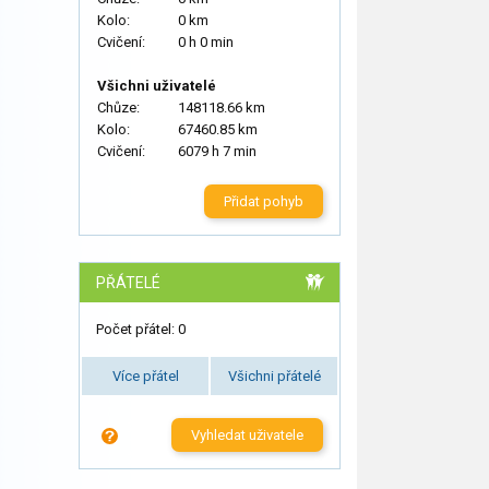
Kolo:
0 km
Cvičení:
0 h 0 min
Všichni uživatelé
Chůze:
148118.66 km
Kolo:
67460.85 km
Cvičení:
6079 h 7 min
Přidat pohyb
PŘÁTELÉ
Počet přátel: 0
Více přátel
Všichni přátelé
Vyhledat uživatele