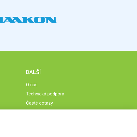
DALŠÍ
O nás
Technická podpora
Časté dotazy
Normy a zásady fungování STOBklubu
Členové STOBklubu
Zásady nakládání s osobními údaji