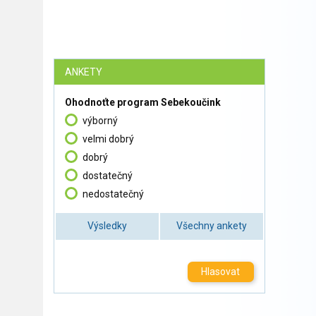
ANKETY
Ohodnoťte program Sebekoučink
výborný
velmi dobrý
dobrý
dostatečný
nedostatečný
Výsledky
Všechny ankety
Hlasovat