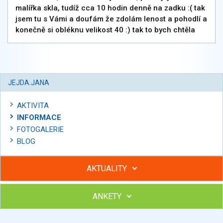
malířka skla, tudíž cca 10 hodin denně na zadku :( tak
jsem tu s Vámi a doufám že zdolám lenost a pohodlí a
konečně si obléknu velikost 40 :) tak to bych chtěla
JEJDA.JANA
AKTIVITA
INFORMACE
FOTOGALERIE
BLOG
AKTUALITY
ANKETY
Hubněte s podporou lektorky a skupiny v kurzech STOBu
Chcete poradit s hubnutím? Najděte si odborníka STOBu ve
svém regionu
Ohodnoťte program Sebekoučink