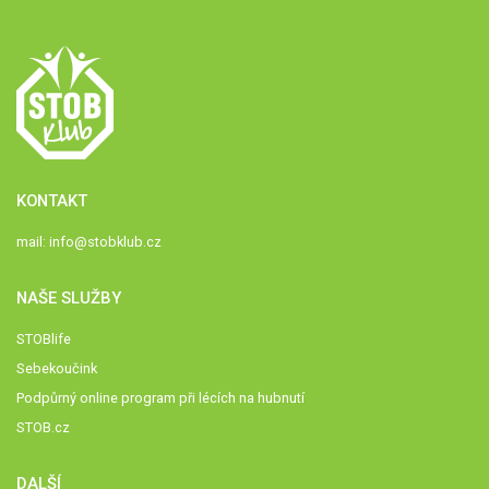
KONTAKT
mail:
info@stobklub.cz
NAŠE SLUŽBY
STOBlife
Sebekoučink
Podpůrný online program při lécích na hubnutí
STOB.cz
DALŠÍ