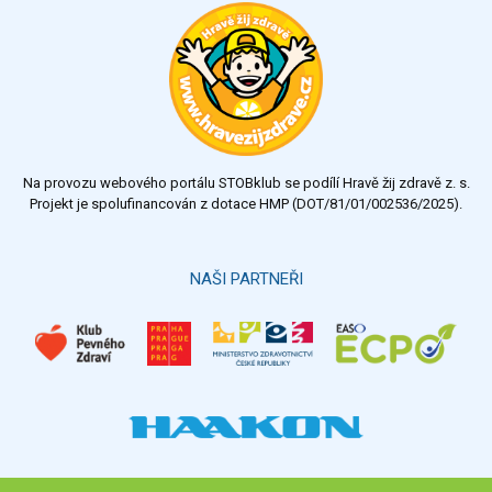
výborný
velmi dobrý
dobrý
dostatečný
nedostatečný
Na provozu webového portálu STOBklub se podílí Hravě žij zdravě z. s.
Výsledky
Všechny ankety
Projekt je spolufinancován z dotace HMP (DOT/81/01/002536/2025).
Hlasovat
NAŠI PARTNEŘI