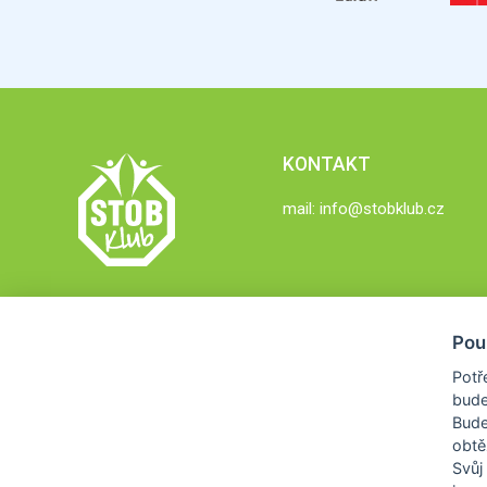
KONTAKT
mail:
info@stobklub.cz
Pou
Potř
bude
Bud
obtě
Svůj