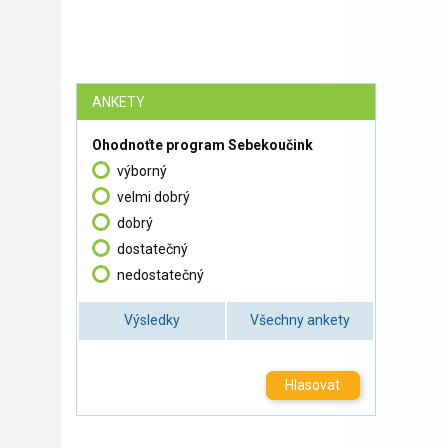
ANKETY
Ohodnoťte program Sebekoučink
výborný
velmi dobrý
dobrý
dostatečný
nedostatečný
Výsledky
Všechny ankety
Hlasovat