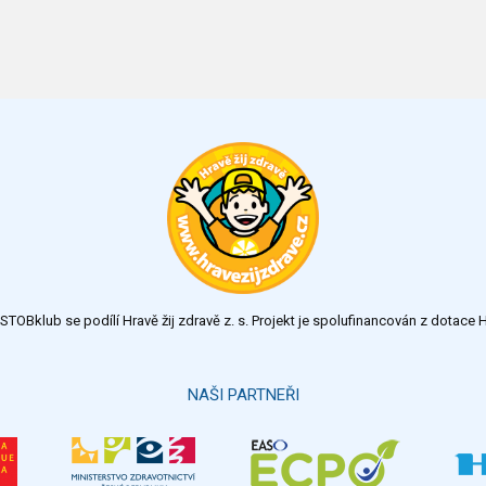
TOBklub se podílí Hravě žij zdravě z. s. Projekt je spolufinancován z dotac
NAŠI PARTNEŘI