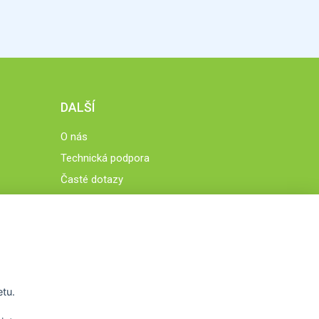
DALŠÍ
O nás
Technická podpora
Časté dotazy
Normy a zásady fungování STOBklubu
Členové STOBklubu
Zásady nakládání s osobními údaji
Otestujte se
Spočítejte si
etu.
Výzva 52