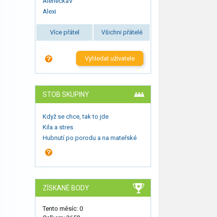
AleneckaV
Alexi
Více přátel
Všichni přátelé
Vyhledat uživatele
STOB SKUPINY
Když se chce, tak to jde
Kila a stres
Hubnutí po porodu a na mateřské
ZÍSKANÉ BODY
Tento měsíc: 0