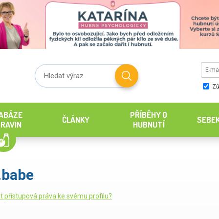
Zů
ABÁZE
PŘÍBĚHY O
ČLÁNKY
SEBE
RAVIN
HUBNUTÍ
.babe
it přístupová práva ke svému profilu?