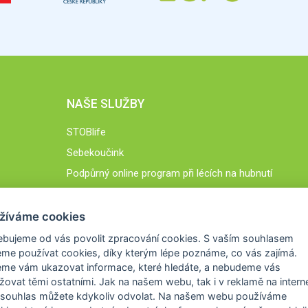
NAŠE SLUŽBY
STOBlife
Sebekoučink
Podpůrný online program při lécích na hubnutí
STOB.cz
žíváme cookies
ebujeme od vás
povolit zpracování cookies
. S vaším souhlasem
me používat cookies, díky kterým lépe poznáme,
co vás zajímá
.
eme vám ukazovat
informace, které hledáte
, a nebudeme vás
žovat těmi ostatními. Jak na našem webu, tak i v reklamě na intern
 souhlas můžete kdykoliv odvolat. Na našem webu
používáme