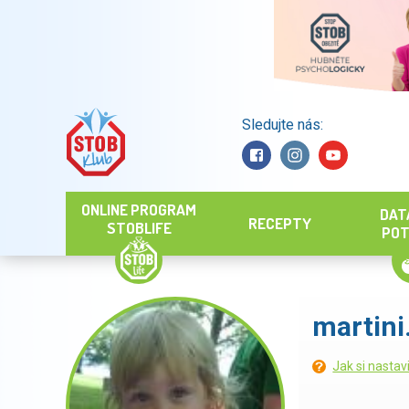
Sledujte nás:
Hledat
ONLINE PROGRAM
DAT
RECEPTY
STOBLIFE
POT
martini
Jak si nastav