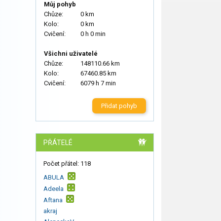
Můj pohyb
Chůze:
0 km
Kolo:
0 km
Cvičení:
0 h 0 min
Všichni uživatelé
Chůze:
148110.66 km
Kolo:
67460.85 km
Cvičení:
6079 h 7 min
Přidat pohyb
PŘÁTELÉ
Počet přátel: 118
ABULA
Adeela
Aftana
akraj