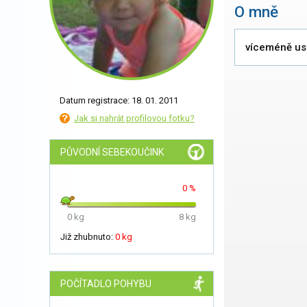
O mně
víceméně us
Datum registrace: 18. 01. 2011
Jak si nahrát profilovou fotku?
PŮVODNÍ SEBEKOUČINK
0 %
0 kg
8 kg
Již zhubnuto:
0 kg
POČÍTADLO POHYBU