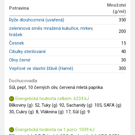
GLP-1 recepty
Množství
Potravina
(g/ml)
Rýže dlouhozrnná (uvařená)
350
zeleninová směs mražená kukuřice, mrkev,
200
hrášek
Česnek
15
Cibulky sterilované
40
Olivy černé
30
Vepřové ve vlastní šťávě (Hamé)
300
Dochucovadla:
Sůl, pepř, 10 černých oliv, červená mletá paprika
Energetická hodnota celkem: 6234 kJ
Bílkoviny (g): 52, Tuky (g): 92, Sacharidy (g): 105, SAFA (g):
30, Cukry (g): 8, Vláknina (g): 17, Sůl (g): 9
Energetická hodnota na 1 porci: 1039 kJ