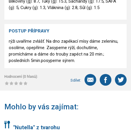
Bílkoviny (g): 8.7, Tuky (g): 15.3, Sacharidy (g): 17.5, SAFA
(g): 5, Cukry (g): 1.3, Vláknina (g): 2.8, Sůl (g): 1.5
POSTUP PŘÍPRAVY
rýži uvaříme zvlášť. Na dno zapékací mísy dáme zeleninu,
osolíme, opepříme. Zasypeme rýží, dochutíme,
promícháme a dáme do trouby zapéct na 20 min.;
posledních 5min.posypeme sýrem.
Hodnocení (
0
hlasů):
Sdílet:
Mohlo by vás zajímat:
"Nutella" z tvarohu