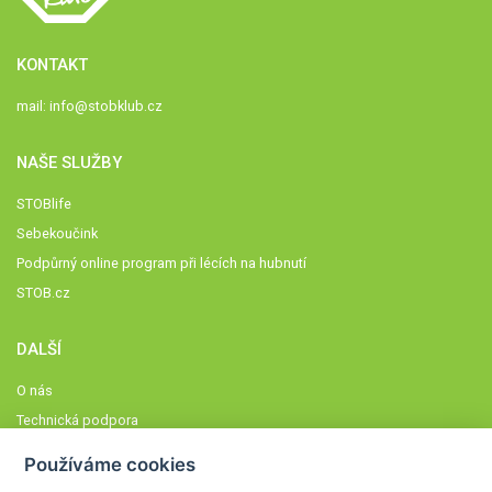
KONTAKT
mail:
info@stobklub.cz
NAŠE SLUŽBY
STOBlife
Sebekoučink
Podpůrný online program při lécích na hubnutí
STOB.cz
DALŠÍ
O nás
Technická podpora
Časté dotazy
Používáme cookies
Normy a zásady fungování STOBklubu