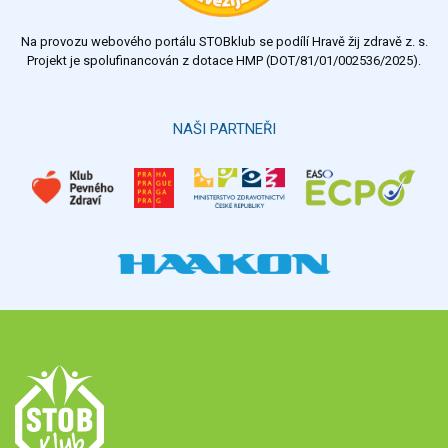
Na provozu webového portálu STOBklub se podílí Hravě žij zdravě z. s.
Projekt je spolufinancován z dotace HMP (DOT/81/01/002536/2025).
NAŠI PARTNEŘI