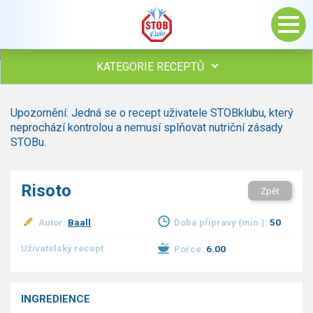
KATEGORIE RECEPTŮ
Všechny recepty
Upozornění: Jedná se o recept uživatele STOBklubu, který
Polévky
neprochází kontrolou a nemusí splňovat nutriční zásady
Studená kuchyně
STOBu.
Maso
Omáčky
Risoto
Zpět
Bezmasé a zeleninové
Saláty
Autor:
Baall
Doba přípravy (min.):
50
Sladké pokrmy
Dezerty
Uživatelský recept
Porce:
6.00
Nápoje
Ostatní
INGREDIENCE
Dětské recepty