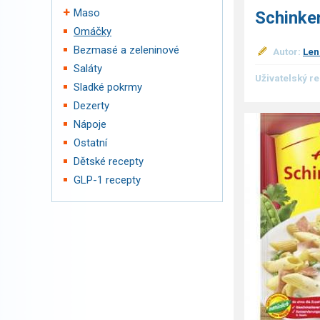
Maso
Schinke
Omáčky
Bezmasé a zeleninové
Autor:
Len
Saláty
Uživatelský r
Sladké pokrmy
Dezerty
Nápoje
Ostatní
Dětské recepty
GLP-1 recepty