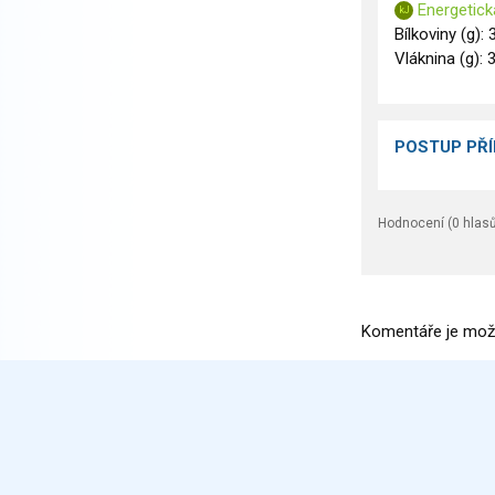
Energetick
Bílkoviny (g): 
Vláknina (g): 3
POSTUP PŘ
Hodnocení (
0
hlasů
Komentáře je mož