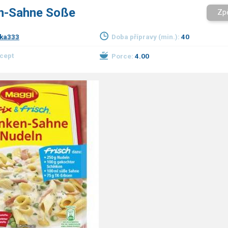
n-Sahne Soße
Zp
ka333
Doba přípravy (min.):
40
ecept
Porce:
4.00