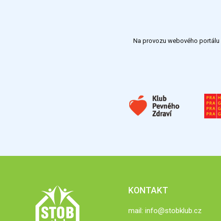
Na provozu webového portálu S
KONTAKT
mail:
info@stobklub.cz