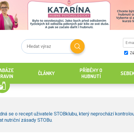
Zů
ABÁZE
PŘÍBĚHY O
ČLÁNKY
SEBE
RAVIN
HUBNUTÍ
dná se o recept uživatele STOBklubu, který neprochází kontrolou
t nutriční zásady STOBu.