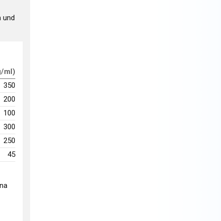
n und
g/ml)
350
200
100
300
250
45
ina