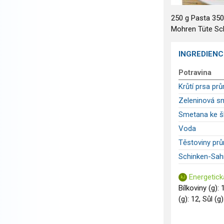
250 g Pasta 350
Mohren Tüte Sc
INGREDIENC
Potravina
Krůtí prsa pr
Zeleninová s
Smetana ke š
Voda
Těstoviny pr
Schinken-Sa
Energetick
Bílkoviny (g):
(g): 12, Sůl (g)