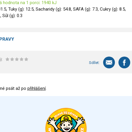
á hodnota na 1 porci: 1940 kJ
31.5, Tuky (g): 12.5, Sacharidy (g): 54.8, SAFA (g): 7.3, Cukry (g): 8.5,
, Sůl (g): 0.3
ÍPRAVY
):
Sdílet:
né psát až po
přihlášení
.