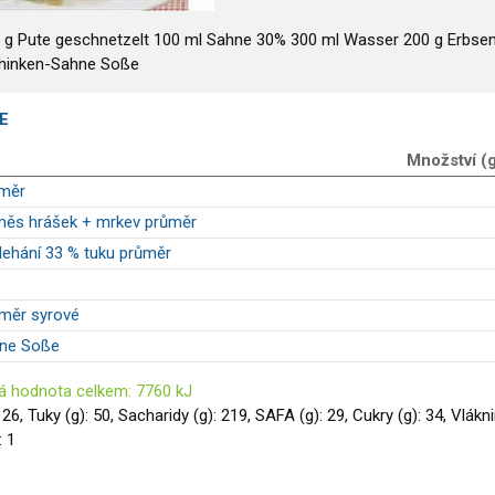
 g Pute geschnetzelt 100 ml Sahne 30% 300 ml Wasser 200 g Erbse
hinken-Sahne Soße
E
Množství (
ůměr
měs hrášek + mrkev průměr
lehání 33 % tuku průměr
ůměr syrové
hne Soße
á hodnota celkem: 7760 kJ
 126, Tuky (g): 50, Sacharidy (g): 219, SAFA (g): 29, Cukry (g): 34, Vlákn
: 1