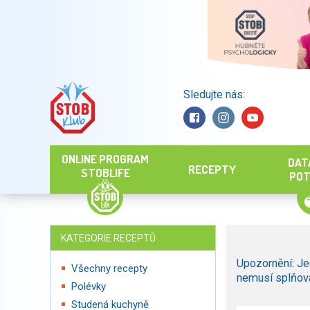
Sledujte nás:
Hledat
ONLINE PROGRAM
DAT
RECEPTY
STOBLIFE
POT
KATEGORIE RECEPTŮ
Upozornění: Je
Všechny recepty
nemusí splňova
Polévky
Studená kuchyně