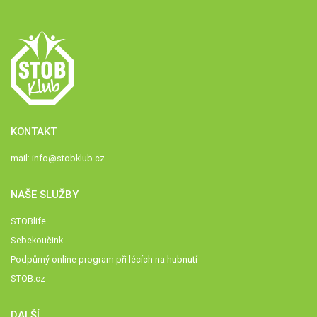
KONTAKT
mail:
info@stobklub.cz
NAŠE SLUŽBY
STOBlife
Sebekoučink
Podpůrný online program při lécích na hubnutí
STOB.cz
DALŠÍ