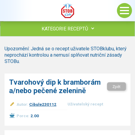
KATEGORIE RECEPTŮ
Všechny recepty
Upozornění: Jedná se o recept uživatele STOBklubu, který
Polévky
neprochází kontrolou a nemusí splňovat nutriční zásady
Studená kuchyně
STOBu.
Maso
Omáčky
Tvarohový dip k bramborám
Bezmasé a zeleninové
Zpět
a/nebo pečené zelenině
Saláty
Sladké pokrmy
Uživatelský recept
Autor:
Cibule230112
Dezerty
Nápoje
Porce:
2.00
Ostatní
Dětské recepty