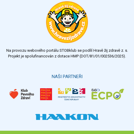
Na provozu webového portálu STOBklub se podílí Hravě žij zdravě z. s.
Projekt je spolufinancován z dotace HMP (DOT/81/01/002536/2025).
NAŠI PARTNEŘI