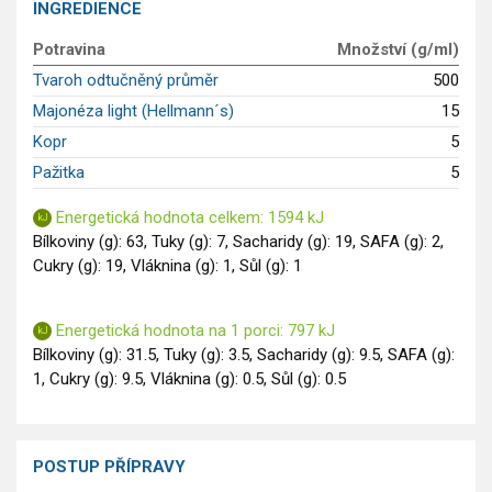
INGREDIENCE
GLP-1 recepty
Potravina
Množství (g/ml)
Tvaroh odtučněný průměr
500
Majonéza light (Hellmann´s)
15
Kopr
5
Pažitka
5
Energetická hodnota celkem: 1594 kJ
Bílkoviny (g): 63, Tuky (g): 7, Sacharidy (g): 19, SAFA (g): 2,
Cukry (g): 19, Vláknina (g): 1, Sůl (g): 1
Energetická hodnota na 1 porci: 797 kJ
Bílkoviny (g): 31.5, Tuky (g): 3.5, Sacharidy (g): 9.5, SAFA (g):
1, Cukry (g): 9.5, Vláknina (g): 0.5, Sůl (g): 0.5
POSTUP PŘÍPRAVY