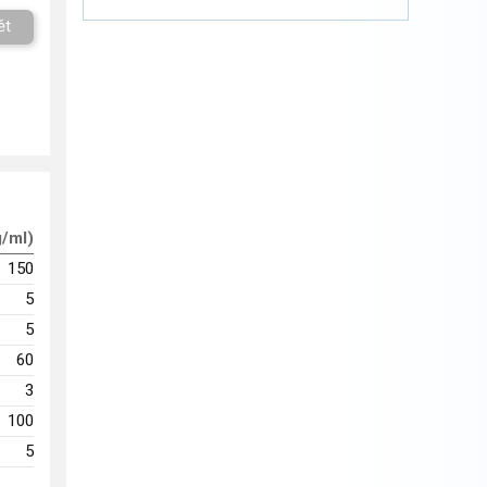
ět
g/ml)
150
5
5
60
3
100
5