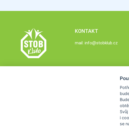
KONTAKT
mail:
info@stobklub.cz
Pou
Potř
bude
Bud
obtě
Svůj
i co
se na