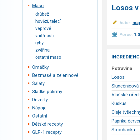
Maso
Losos v
drůbež
hovězí, telecí
Autor:
map
vepřové
Porce:
1.
vnitřnosti
ryby
zvěřina
INGREDIENC
ostatní maso
Omáčky
Potravina
Bezmasé a zeleninové
Losos
Saláty
Slunečnicová
Sladké pokrmy
Vlašské ořec
Dezerty
Kuskus
Nápoje
Oleje (všechn
Ostatní
Paprika červe
Dětské recepty
Strouhanka
GLP-1 recepty