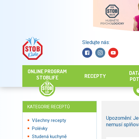
Sledujte nás:
Hledat
ONLINE PROGRAM
DAT
RECEPTY
STOBLIFE
POT
KATEGORIE RECEPTŮ
Upozornění: Je
Všechny recepty
nemusí splňova
Polévky
Studená kuchyně