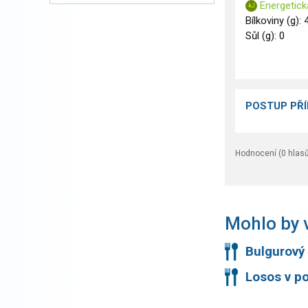
Energetick
Bílkoviny (g): 
Sůl (g): 0
POSTUP PŘ
Hodnocení (
0
hlasů
Mohlo by v
Bulgurový 
Losos v p