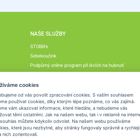
NAŠE SLUŽBY
STOBlife
Sebekoučink
Podpůrný online program při lécích na hubnutí
STOB.cz
žíváme cookies
ebujeme od vás
povolit zpracování cookies
. S vaším souhlasem
me používat cookies, díky kterým lépe poznáme,
co vás zajímá
.
eme vám ukazovat
informace, které hledáte
, a nebudeme vás
žovat těmi ostatními. Jak na našem webu, tak i v reklamě na intern
 souhlas můžete kdykoliv odvolat. Na našem webu
používáme
okies, které jsou nezbytné
, aby stránky fungovaly správně a rychleji 
 nich zorientovali.