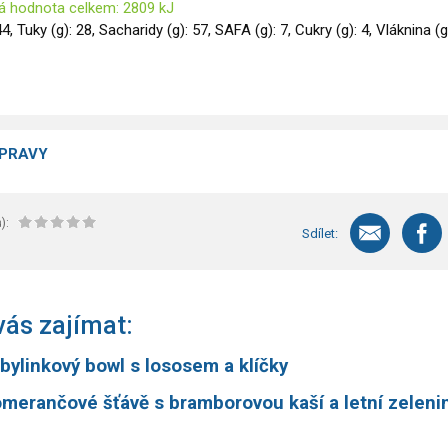
á hodnota celkem: 2809 kJ
44, Tuky (g): 28, Sacharidy (g): 57, SAFA (g): 7, Cukry (g): 4, Vláknina (g)
ÍPRAVY
):
Sdílet:
ás zajímat:
bylinkový bowl s lososem a klíčky
omerančové šťávě s bramborovou kaší a letní zeleni