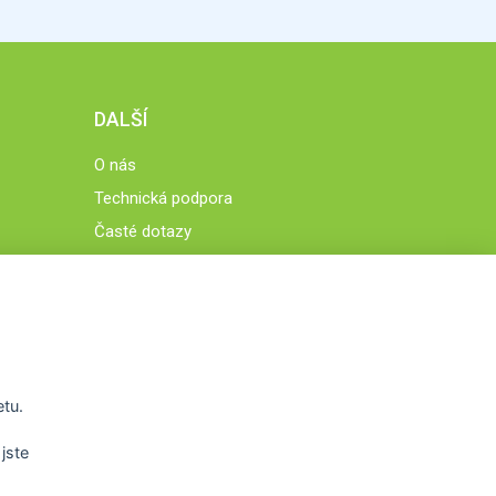
DALŠÍ
O nás
Technická podpora
Časté dotazy
Normy a zásady fungování STOBklubu
Členové STOBklubu
Zásady nakládání s osobními údaji
Otestujte se
Spočítejte si
etu.
Výzva 52
jste