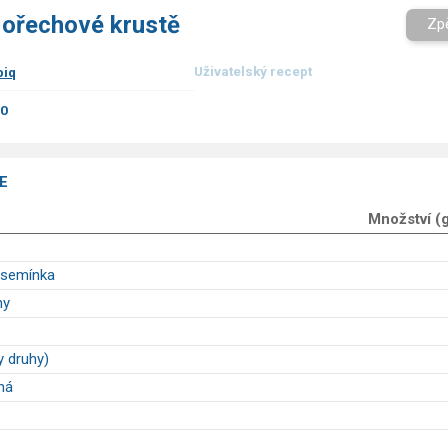
 ořechové krustě
Zp
Uživatelský recept
iq
00
E
Množství (
 semínka
hy
y druhy)
ná