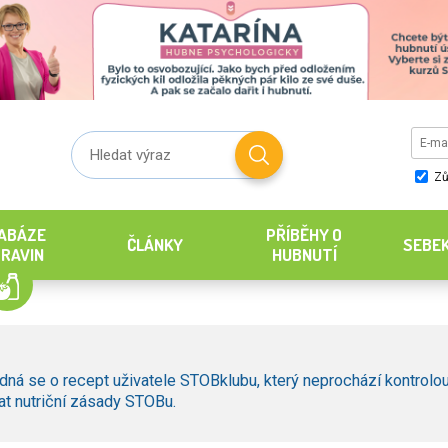
Zů
ABÁZE
PŘÍBĚHY O
ČLÁNKY
SEBE
RAVIN
HUBNUTÍ
dná se o recept uživatele STOBklubu, který neprochází kontrolou
t nutriční zásady STOBu.