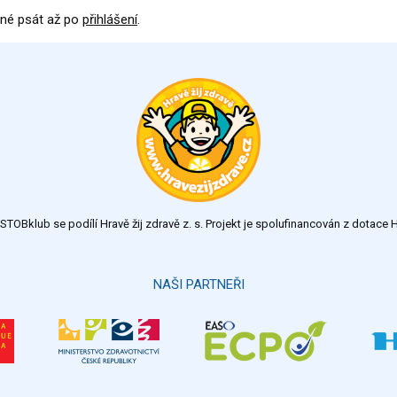
né psát až po
přihlášení
.
TOBklub se podílí Hravě žij zdravě z. s. Projekt je spolufinancován z dotac
NAŠI PARTNEŘI