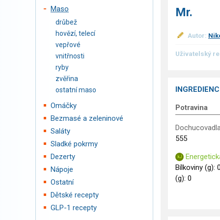
Maso
Mr.
drůbež
hovězí, telecí
Autor:
Nik
vepřové
Uživatelský r
vnitřnosti
ryby
zvěřina
INGREDIENC
ostatní maso
Omáčky
Potravina
Bezmasé a zeleninové
Dochucovadla
Saláty
555
Sladké pokrmy
Energetick
Dezerty
Bílkoviny (g): 
Nápoje
(g): 0
Ostatní
Dětské recepty
GLP-1 recepty