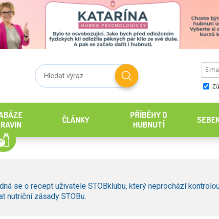
Zů
ABÁZE
PŘÍBĚHY O
ČLÁNKY
SEBE
RAVIN
HUBNUTÍ
dná se o recept uživatele STOBklubu, který neprochází kontrolou
t nutriční zásady STOBu.