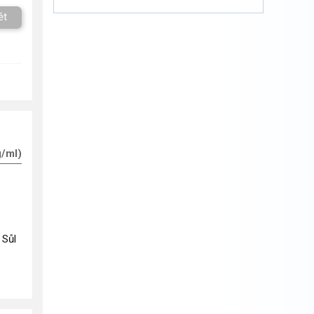
ět
g/ml)
 Sůl