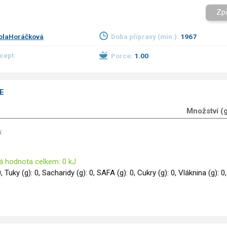
Zp
olaHoráčková
Doba přípravy (min.):
1967
ecept
Porce:
1.00
E
Množství (
:
á hodnota celkem: 0 kJ
0, Tuky (g): 0, Sacharidy (g): 0, SAFA (g): 0, Cukry (g): 0, Vláknina (g): 0,