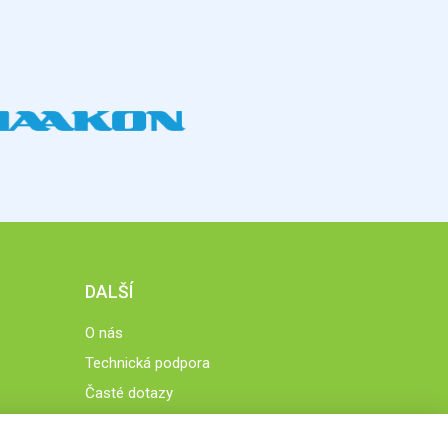
DALŠÍ
O nás
Technická podpora
Časté dotazy
Normy a zásady fungování STOBklubu