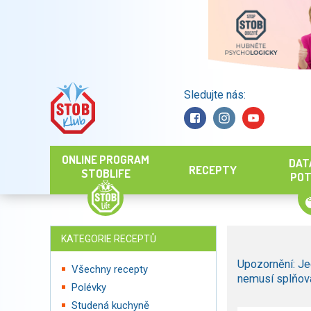
Sledujte nás:
Hledat
ONLINE PROGRAM
DAT
RECEPTY
STOBLIFE
POT
KATEGORIE RECEPTŮ
Upozornění: Je
Všechny recepty
nemusí splňova
Polévky
Studená kuchyně