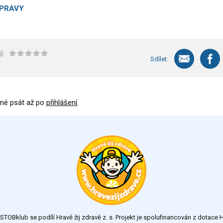
ÍPRAVY
):
Sdílet:
né psát až po
přihlášení
.
TOBklub se podílí Hravě žij zdravě z. s. Projekt je spolufinancován z dotac