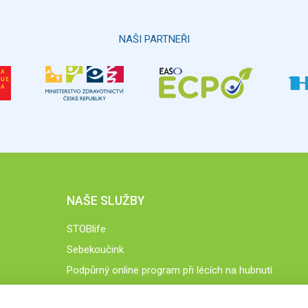
NAŠI PARTNEŘI
NAŠE SLUŽBY
STOBlife
Sebekoučink
Podpůrný online program při lécích na hubnutí
STOB.cz