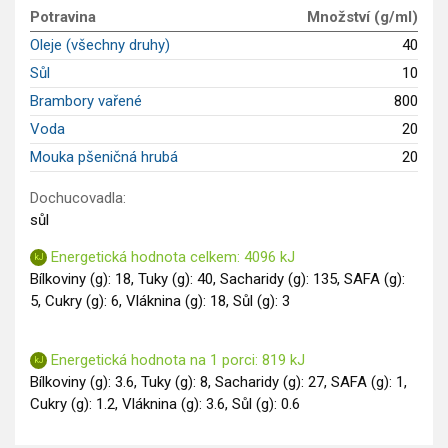
GLP-1 recepty
Potravina
Množství (g/ml)
Oleje (všechny druhy)
40
Sůl
10
Brambory vařené
800
Voda
20
Mouka pšeničná hrubá
20
Dochucovadla:
sůl
Energetická hodnota celkem: 4096 kJ
Bílkoviny (g): 18, Tuky (g): 40, Sacharidy (g): 135, SAFA (g):
5, Cukry (g): 6, Vláknina (g): 18, Sůl (g): 3
Energetická hodnota na 1 porci: 819 kJ
Bílkoviny (g): 3.6, Tuky (g): 8, Sacharidy (g): 27, SAFA (g): 1,
Cukry (g): 1.2, Vláknina (g): 3.6, Sůl (g): 0.6