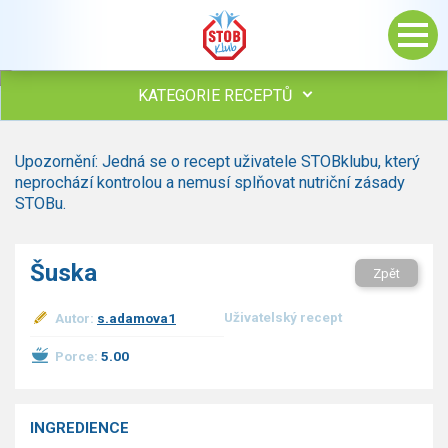
KATEGORIE RECEPTŮ
Všechny recepty
Upozornění: Jedná se o recept uživatele STOBklubu, který
Polévky
neprochází kontrolou a nemusí splňovat nutriční zásady
Studená kuchyně
STOBu.
Maso
Omáčky
Šuska
Zpět
Bezmasé a zeleninové
Saláty
Uživatelský recept
Autor:
s.adamova1
Sladké pokrmy
Dezerty
Porce:
5.00
Nápoje
Ostatní
INGREDIENCE
Dětské recepty