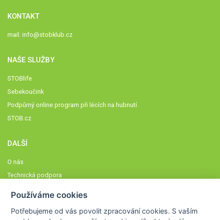
KONTAKT
mail:
info@stobklub.cz
NAŠE SLUŽBY
STOBlife
Sebekoučink
Podpůrný online program při lécích na hubnutí
STOB.cz
DALŠÍ
O nás
Technická podpora
Časté dotazy
Používáme cookies
Normy a zásady fungování STOBklubu
Potřebujeme od vás
povolit zpracování cookies
. S vaším
Členové STOBklubu