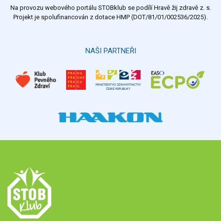
Na provozu webového portálu STOBklub se podílí Hravě žij zdravě z. s.
Projekt je spolufinancován z dotace HMP (DOT/81/01/002536/2025).
NAŠI PARTNEŘI