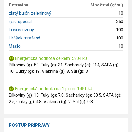
Potravina
Množství (g/ml)
Saláty
zlatý bujón zeleninový
10
Sladké pokrmy
rýže special
250
Dezerty
Losos uzený
100
Nápoje
Ostatní
Hrášek mražený
100
Dětské recepty
Máslo
10
GLP-1 recepty
Energetická hodnota celkem: 5804 kJ
Bílkoviny (g): 52, Tuky (g): 31, Sacharidy (g): 214, SAFA (g):
10, Cukry (g): 19, Vláknina (g): 8, Sůl (g): 3
Energetická hodnota na 1 porci: 1451 kJ
Bílkoviny (g): 13, Tuky (g): 7.8, Sacharidy (g): 53.5, SAFA (g):
2.5, Cukry (g): 4.8, Vláknina (g): 2, Sůl (g): 0.8
POSTUP PŘÍPRAVY