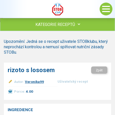
KATEGORIE RECEPTŮ
Všechny recepty
Upozornění: Jedná se o recept uživatele STOBklubu, který
Polévky
neprochází kontrolou a nemusí splňovat nutriční zásady
Studená kuchyně
STOBu.
Maso
drůbež
rizoto s lososem
Zpět
hovězí, telecí
vepřové
Uživatelský recept
Autor:
Veronika99
vnitřnosti
ryby
Porce:
4.00
zvěřina
ostatní maso
Omáčky
INGREDIENCE
Bezmasé a zeleninové