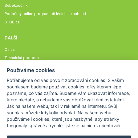
Sebekoučink
Podpůrný online program při lécích na hubnutí
STOB.cz
DALŠÍ
O nás
Technická podpora
Časté dotazy
Používáme cookies
Normy a zásady fungování STOBklubu
Potřebujeme od vás
povolit zpracování cookies
. S vaším
Členové STOBklubu
souhlasem budeme používat cookies, díky kterým lépe
Zásady nakládání s osobními údaji
poznáme,
co vás zajímá
. Budeme vám ukazovat
informace,
které hledáte
, a nebudeme vás obtěžovat těmi ostatními.
Otestujte se
Jak na našem webu, tak i v reklamě na internetu. Svůj
Spočítejte si
souhlas můžete kdykoliv odvolat. Na našem webu
Výzva 52
používáme i cookies, které jsou nezbytné
, aby stránky
fungovaly správně a rychleji jste se na nich zorientovali.