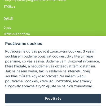
Podpůrný online program při lécích na hubnutí
STOB.cz
DALŠÍ
O nás
Technická podpora
Časté dotazy
Používáme cookies
Normy a zásady fungování STOBklubu
Potřebujeme od vás
povolit zpracování cookies
. S vaším
Členové STOBklubu
souhlasem budeme používat cookies, díky kterým lépe
Zásady nakládání s osobními údaji
poznáme,
co vás zajímá
. Budeme vám ukazovat
informace,
které hledáte
, a nebudeme vás obtěžovat těmi ostatními.
Otestujte se
Jak na našem webu, tak i v reklamě na internetu. Svůj
Spočítejte si
souhlas můžete kdykoliv odvolat. Na našem webu
Výzva 52
používáme i cookies, které jsou nezbytné
, aby stránky
fungovaly správně a rychleji jste se na nich zorientovali.
Povolit vše
COPYRIGHT © 2026
STOB
WWW.STOB.CZ
,