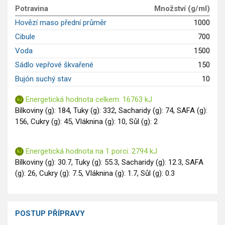
GLP-1 recepty
Potravina
Množství (g/ml)
Hovězí maso přední průměr
1000
Cibule
700
Voda
1500
Sádlo vepřové škvařené
150
Bujón suchý stav
10
Energetická hodnota celkem: 16763 kJ
Bílkoviny (g): 184, Tuky (g): 332, Sacharidy (g): 74, SAFA (g):
156, Cukry (g): 45, Vláknina (g): 10, Sůl (g): 2
Energetická hodnota na 1 porci: 2794 kJ
Bílkoviny (g): 30.7, Tuky (g): 55.3, Sacharidy (g): 12.3, SAFA
(g): 26, Cukry (g): 7.5, Vláknina (g): 1.7, Sůl (g): 0.3
POSTUP PŘÍPRAVY