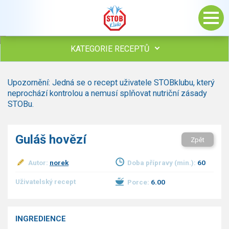
KATEGORIE RECEPTŮ
Všechny recepty
Upozornění: Jedná se o recept uživatele STOBklubu, který
Polévky
neprochází kontrolou a nemusí splňovat nutriční zásady
Studená kuchyně
STOBu.
Maso
Omáčky
Guláš hovězí
Zpět
Bezmasé a zeleninové
Saláty
Autor:
norek
Doba přípravy (min.):
60
Sladké pokrmy
Dezerty
Uživatelský recept
Porce:
6.00
Nápoje
Ostatní
INGREDIENCE
Dětské recepty