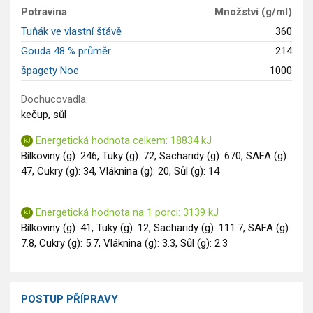
GLP-1 recepty
Potravina
Množství (g/ml)
Tuňák ve vlastní šťávě
360
Gouda 48 % průměr
214
špagety Noe
1000
Dochucovadla:
kečup, sůl
Energetická hodnota celkem: 18834 kJ
Bílkoviny (g): 246, Tuky (g): 72, Sacharidy (g): 670, SAFA (g):
47, Cukry (g): 34, Vláknina (g): 20, Sůl (g): 14
Energetická hodnota na 1 porci: 3139 kJ
Bílkoviny (g): 41, Tuky (g): 12, Sacharidy (g): 111.7, SAFA (g):
7.8, Cukry (g): 5.7, Vláknina (g): 3.3, Sůl (g): 2.3
POSTUP PŘÍPRAVY