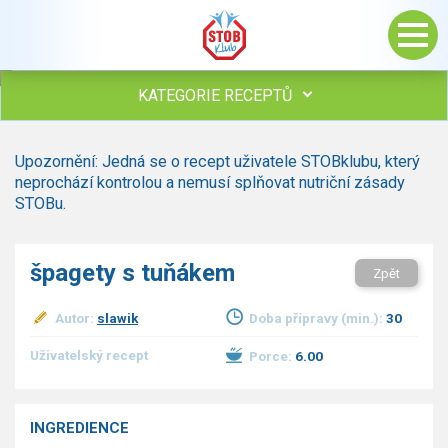
KATEGORIE RECEPTŮ
Všechny recepty
Upozornění: Jedná se o recept uživatele STOBklubu, který
Polévky
neprochází kontrolou a nemusí splňovat nutriční zásady
Studená kuchyně
STOBu.
Maso
Omáčky
špagety s tuňákem
Zpět
Bezmasé a zeleninové
Saláty
Autor:
slawik
Doba přípravy (min.):
30
Sladké pokrmy
Dezerty
Uživatelský recept
Porce:
6.00
Nápoje
Ostatní
INGREDIENCE
Dětské recepty