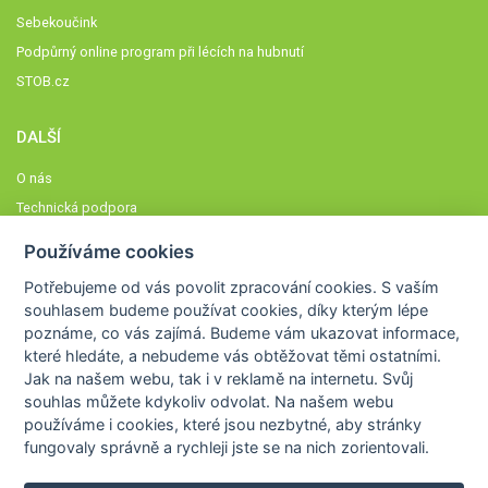
Sebekoučink
Podpůrný online program při lécích na hubnutí
STOB.cz
DALŠÍ
O nás
Technická podpora
Časté dotazy
Používáme cookies
Normy a zásady fungování STOBklubu
Potřebujeme od vás
povolit zpracování cookies
. S vaším
Členové STOBklubu
souhlasem budeme používat cookies, díky kterým lépe
Zásady nakládání s osobními údaji
poznáme,
co vás zajímá
. Budeme vám ukazovat
informace,
které hledáte
, a nebudeme vás obtěžovat těmi ostatními.
Otestujte se
Jak na našem webu, tak i v reklamě na internetu. Svůj
Spočítejte si
souhlas můžete kdykoliv odvolat. Na našem webu
Výzva 52
používáme i cookies, které jsou nezbytné
, aby stránky
fungovaly správně a rychleji jste se na nich zorientovali.