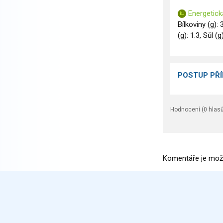
Energetick
Bílkoviny (g): 
(g): 1.3, Sůl (g
POSTUP PŘ
Hodnocení (
0
hlasů
Komentáře je mož