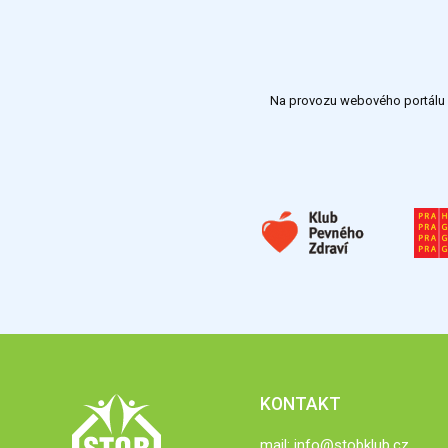
Na provozu webového portálu S
KONTAKT
mail:
info@stobklub.cz