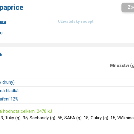
paprice
Zp
Uživatelský recept
ora
00
E
Množství (
y druhy)
ná hladká
aření 12%
á hodnota celkem: 2470 kJ
13, Tuky (g): 35, Sacharidy (g): 55, SAFA (g): 18, Cukry (g): 15, Vláknina