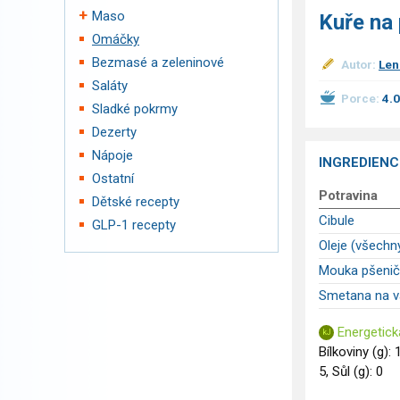
Maso
Kuře na 
Omáčky
Bezmasé a zeleninové
Autor:
Len
Saláty
Porce:
4.
Sladké pokrmy
Dezerty
Nápoje
INGREDIENC
Ostatní
Potravina
Dětské recepty
Cibule
GLP-1 recepty
Oleje (všechn
Mouka pšenič
Smetana na v
Energetick
Bílkoviny (g): 
5, Sůl (g): 0