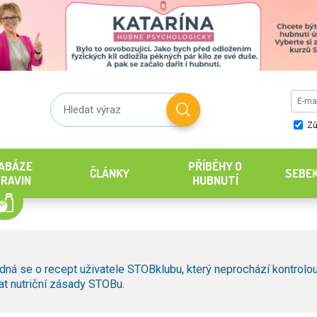
Zů
ABÁZE
PŘÍBĚHY O
ČLÁNKY
SEBE
RAVIN
HUBNUTÍ
dná se o recept uživatele STOBklubu, který neprochází kontrolou
t nutriční zásady STOBu.