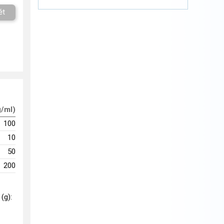
ět
g/ml)
100
10
50
200
 (g):