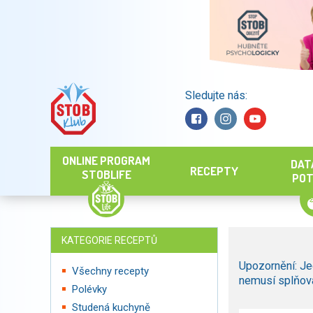
Sledujte nás:
Hledat
ONLINE PROGRAM
DAT
RECEPTY
STOBLIFE
POT
KATEGORIE RECEPTŮ
Upozornění: Je
Všechny recepty
nemusí splňova
Polévky
Studená kuchyně