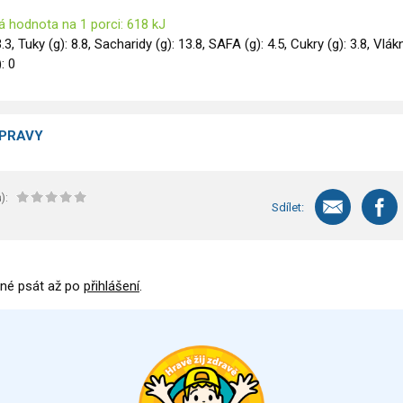
á hodnota na 1 porci: 618 kJ
3.3, Tuky (g): 8.8, Sacharidy (g): 13.8, SAFA (g): 4.5, Cukry (g): 3.8, Vlák
): 0
ÍPRAVY
):
Sdílet:
né psát až po
přihlášení
.