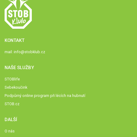
KONTAKT
mail:
info@stobklub.cz
NAŠE SLUŽBY
STOBlife
Sebekoučink
Podpůrný online program při lécích na hubnutí
STOB.cz
DALŠÍ
O nás