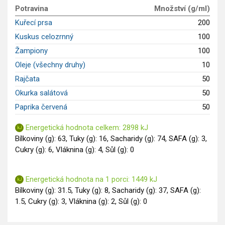
Potravina
Množství (g/ml)
Saláty
Kuřecí prsa
200
Sladké pokrmy
Kuskus celozrnný
100
Dezerty
Žampiony
100
Nápoje
Ostatní
Oleje (všechny druhy)
10
Dětské recepty
Rajčata
50
GLP-1 recepty
Okurka salátová
50
Paprika červená
50
Energetická hodnota celkem: 2898 kJ
Bílkoviny (g): 63, Tuky (g): 16, Sacharidy (g): 74, SAFA (g): 3,
Cukry (g): 6, Vláknina (g): 4, Sůl (g): 0
Energetická hodnota na 1 porci: 1449 kJ
Bílkoviny (g): 31.5, Tuky (g): 8, Sacharidy (g): 37, SAFA (g):
1.5, Cukry (g): 3, Vláknina (g): 2, Sůl (g): 0