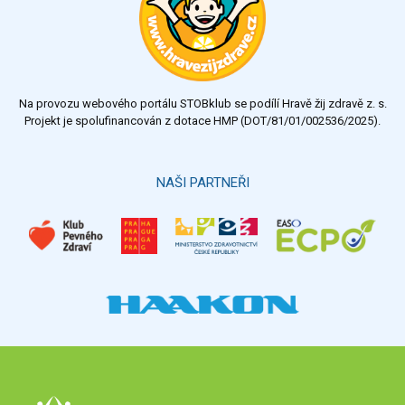
Na provozu webového portálu STOBklub se podílí Hravě žij zdravě z. s.
Projekt je spolufinancován z dotace HMP (DOT/81/01/002536/2025).
NAŠI PARTNEŘI