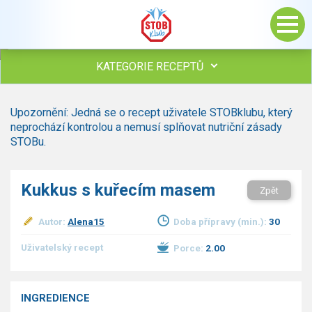
KATEGORIE RECEPTŮ
Všechny recepty
Upozornění: Jedná se o recept uživatele STOBklubu, který
Polévky
neprochází kontrolou a nemusí splňovat nutriční zásady
Studená kuchyně
STOBu.
Maso
drůbež
Kukkus s kuřecím masem
Zpět
hovězí, telecí
vepřové
Autor:
Alena15
Doba přípravy (min.):
30
vnitřnosti
ryby
Uživatelský recept
Porce:
2.00
zvěřina
ostatní maso
Omáčky
INGREDIENCE
Bezmasé a zeleninové