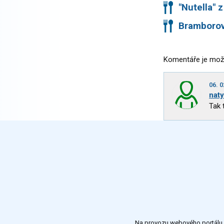
"Nutella" 
Bramborov
Komentáře je mož
06. 0
naty
Tak 
Na provozu webového portálu S