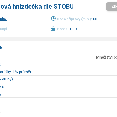
ová hnízdečka dle STOBU
Zp
inka.
Doba přípravy (min.):
60
ecept
Porce:
1.00
E
Množství (
é
arůžky 1 % průměr
y druhy)
vá
y
: