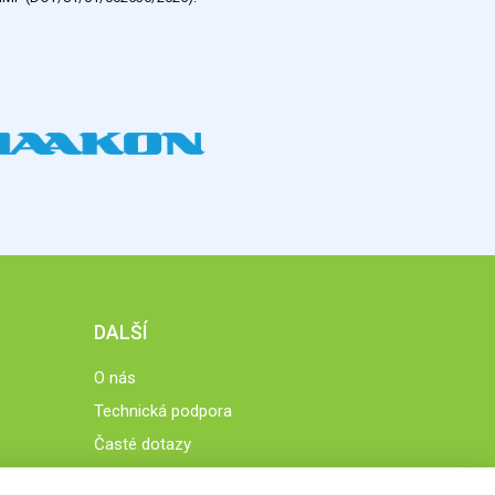
DALŠÍ
O nás
Technická podpora
Časté dotazy
Normy a zásady fungování STOBklubu