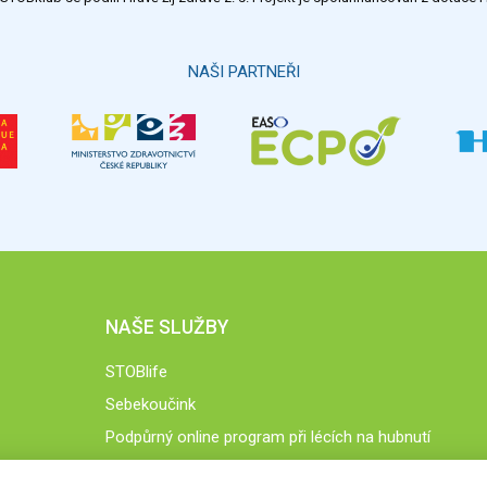
NAŠI PARTNEŘI
NAŠE SLUŽBY
STOBlife
Sebekoučink
Podpůrný online program při lécích na hubnutí
STOB.cz