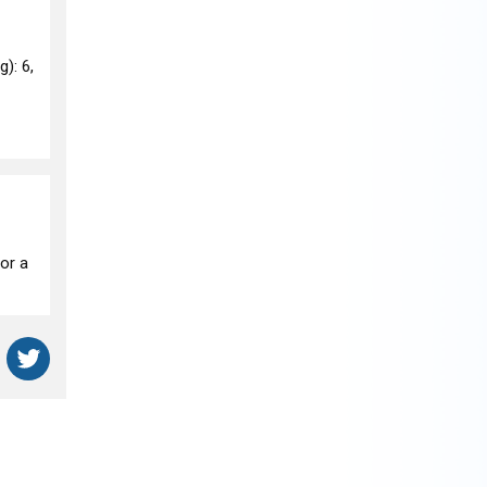
g): 6,
or a