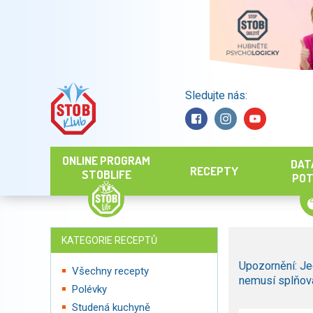
Sledujte nás:
Hledat
ONLINE PROGRAM
DAT
RECEPTY
STOBLIFE
POT
KATEGORIE RECEPTŮ
Upozornění: Je
Všechny recepty
nemusí splňova
Polévky
Studená kuchyně