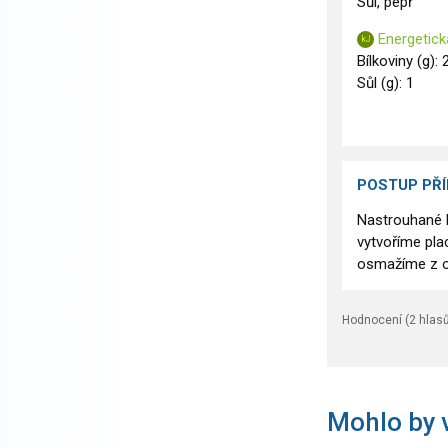
Sůl, pepř
Energetick
Bílkoviny (g): 
Sůl (g): 1
POSTUP PŘ
Nastrouhané b
vytvoříme pla
osmažíme z o
Hodnocení (
2
hlasů
Mohlo by v