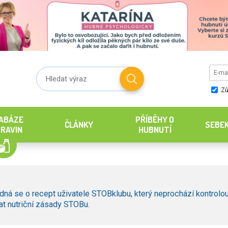
Zů
ABÁZE
PŘÍBĚHY O
ČLÁNKY
SEBE
RAVIN
HUBNUTÍ
dná se o recept uživatele STOBklubu, který neprochází kontrolou
t nutriční zásady STOBu.