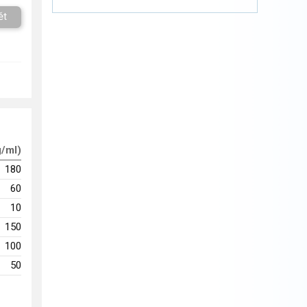
ět
g/ml)
180
60
10
150
100
50