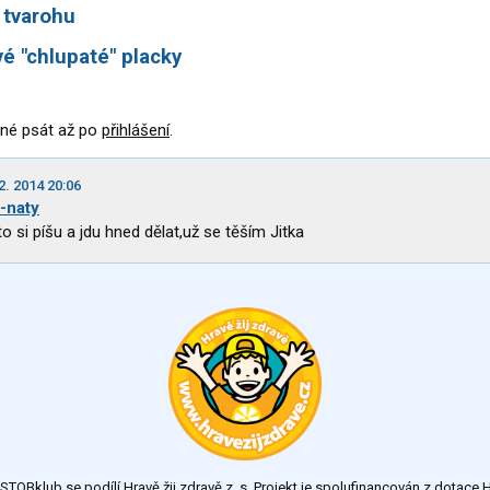
z tvarohu
é "chlupaté" placky
né psát až po
přihlášení
.
2. 2014 20:06
-naty
to si píšu a jdu hned dělat,už se těším Jitka
TOBklub se podílí Hravě žij zdravě z. s. Projekt je spolufinancován z dotac