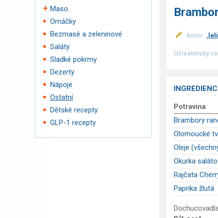
Maso
Brambor
Omáčky
Bezmasé a zeleninové
Autor:
.lel
Saláty
Uživatelský r
Sladké pokrmy
Dezerty
Nápoje
INGREDIENC
Ostatní
Potravina
Dětské recepty
Brambory ran
GLP-1 recepty
Olomoucké tv
Oleje (všechn
Okurka saláto
Rajčata Cherr
Paprika žlutá
Dochucovadla