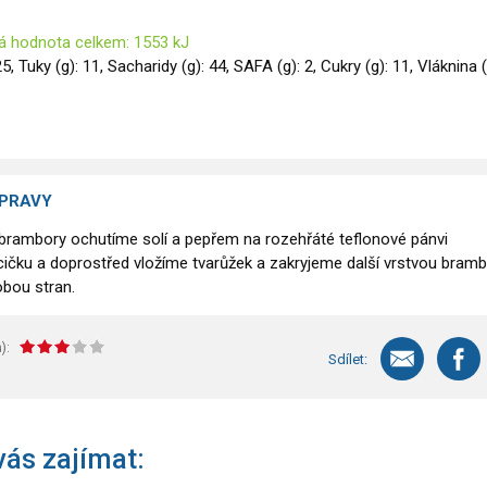
á hodnota celkem: 1553 kJ
25, Tuky (g): 11, Sacharidy (g): 44, SAFA (g): 2, Cukry (g): 11, Vláknina (
ÍPRAVY
rambory ochutíme solí a pepřem na rozehřáté teflonové pánvi
cičku a doprostřed vložíme tvarůžek a zakryjeme další vrstvou bramb
bou stran.
):
Sdílet:
ás zajímat: