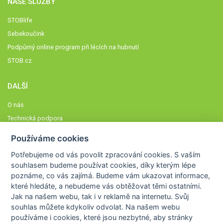
NAŠE SLUŽBY
STOBlife
Sebekoučink
Podpůrný online program při lécích na hubnutí
STOB.cz
DALŠÍ
O nás
Technická podpora
Časté dotazy
Používáme cookies
Normy a zásady fungování STOBklubu
Potřebujeme od vás
povolit zpracování cookies
. S vaším
Členové STOBklubu
souhlasem budeme používat cookies, díky kterým lépe
Zásady nakládání s osobními údaji
poznáme,
co vás zajímá
. Budeme vám ukazovat
informace,
které hledáte
, a nebudeme vás obtěžovat těmi ostatními.
Otestujte se
Jak na našem webu, tak i v reklamě na internetu. Svůj
Spočítejte si
souhlas můžete kdykoliv odvolat. Na našem webu
Výzva 52
používáme i cookies, které jsou nezbytné
, aby stránky