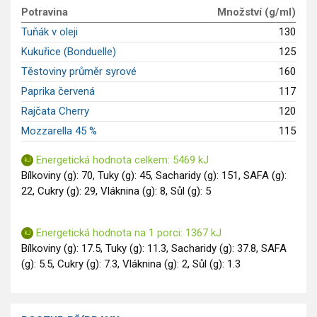
Potravina
Množství (g/ml)
Saláty
Tuňák v oleji
130
Sladké pokrmy
Kukuřice (Bonduelle)
125
Dezerty
Těstoviny průměr syrové
160
Nápoje
Ostatní
Paprika červená
117
Dětské recepty
Rajčata Cherry
120
GLP-1 recepty
Mozzarella 45 %
115
Energetická hodnota celkem: 5469 kJ
Bílkoviny (g): 70, Tuky (g): 45, Sacharidy (g): 151, SAFA (g):
22, Cukry (g): 29, Vláknina (g): 8, Sůl (g): 5
Energetická hodnota na 1 porci: 1367 kJ
Bílkoviny (g): 17.5, Tuky (g): 11.3, Sacharidy (g): 37.8, SAFA
(g): 5.5, Cukry (g): 7.3, Vláknina (g): 2, Sůl (g): 1.3