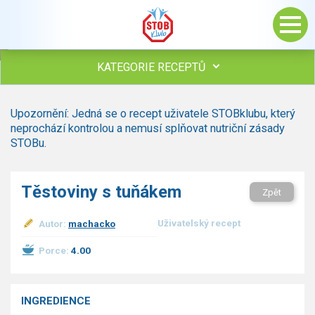
KATEGORIE RECEPTŮ
Všechny recepty
Upozornění: Jedná se o recept uživatele STOBklubu, který
Polévky
neprochází kontrolou a nemusí splňovat nutriční zásady
Studená kuchyně
STOBu.
Maso
drůbež
Těstoviny s tuňákem
Zpět
hovězí, telecí
vepřové
Uživatelský recept
Autor:
machacko
vnitřnosti
ryby
Porce:
4.00
zvěřina
ostatní maso
Omáčky
INGREDIENCE
Bezmasé a zeleninové