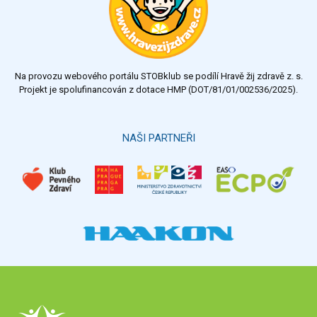
Na provozu webového portálu STOBklub se podílí Hravě žij zdravě z. s.
Projekt je spolufinancován z dotace HMP (DOT/81/01/002536/2025).
NAŠI PARTNEŘI