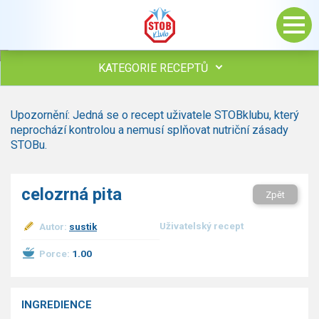
KATEGORIE RECEPTŮ
Všechny recepty
Upozornění: Jedná se o recept uživatele STOBklubu, který
Polévky
neprochází kontrolou a nemusí splňovat nutriční zásady
Studená kuchyně
STOBu.
Maso
Omáčky
celozrná pita
Zpět
Bezmasé a zeleninové
Saláty
Uživatelský recept
Autor:
sustik
Sladké pokrmy
Dezerty
Porce:
1.00
Nápoje
Ostatní
INGREDIENCE
Dětské recepty