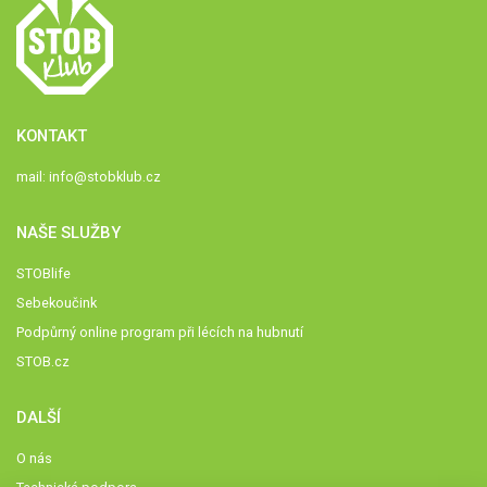
KONTAKT
mail:
info@stobklub.cz
NAŠE SLUŽBY
STOBlife
Sebekoučink
Podpůrný online program při lécích na hubnutí
STOB.cz
DALŠÍ
O nás