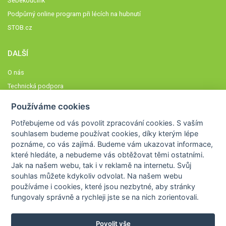
Sebekoučink
Podpůrný online program při lécích na hubnutí
STOB.cz
DALŠÍ
O nás
Technická podpora
Časté dotazy
Používáme cookies
Normy a zásady fungování STOBklubu
Potřebujeme od vás
povolit zpracování cookies
. S vaším
Členové STOBklubu
souhlasem budeme používat cookies, díky kterým lépe
Zásady nakládání s osobními údaji
poznáme,
co vás zajímá
. Budeme vám ukazovat
informace,
které hledáte
, a nebudeme vás obtěžovat těmi ostatními.
Otestujte se
Jak na našem webu, tak i v reklamě na internetu. Svůj
Spočítejte si
souhlas můžete kdykoliv odvolat. Na našem webu
Výzva 52
používáme i cookies, které jsou nezbytné
, aby stránky
fungovaly správně a rychleji jste se na nich zorientovali.
Povolit vše