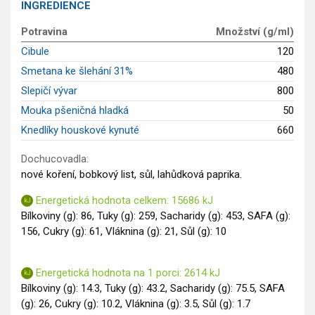
INGREDIENCE
GLP-1 recepty
Potravina
Množství (g/ml)
Cibule
120
Smetana ke šlehání 31%
480
Slepičí vývar
800
Mouka pšeničná hladká
50
Knedlíky houskové kynuté
660
Dochucovadla:
nové koření, bobkový list, sůl, lahůdková paprika.
Energetická hodnota celkem: 15686 kJ
Bílkoviny (g): 86, Tuky (g): 259, Sacharidy (g): 453, SAFA (g):
156, Cukry (g): 61, Vláknina (g): 21, Sůl (g): 10
Energetická hodnota na 1 porci: 2614 kJ
Bílkoviny (g): 14.3, Tuky (g): 43.2, Sacharidy (g): 75.5, SAFA
(g): 26, Cukry (g): 10.2, Vláknina (g): 3.5, Sůl (g): 1.7