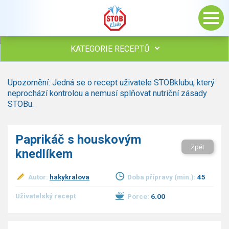
KATEGORIE RECEPTŮ
Všechny recepty
Upozornění: Jedná se o recept uživatele STOBklubu, který
Polévky
neprochází kontrolou a nemusí splňovat nutriční zásady
Studená kuchyně
STOBu.
Maso
Omáčky
Paprikáč s houskovým
Bezmasé a zeleninové
Zpět
knedlíkem
Saláty
Sladké pokrmy
Autor:
hakykralova
Doba přípravy (min.):
45
Dezerty
Nápoje
Uživatelský recept
Porce:
6.00
Ostatní
Dětské recepty