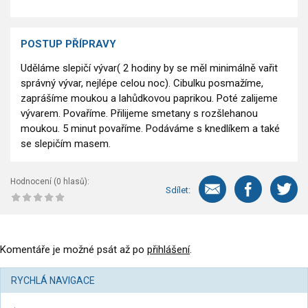
POSTUP PŘÍPRAVY
Uděláme slepičí vývar( 2 hodiny by se měl minimálně vařit
správný vývar, nejlépe celou noc). Cibulku posmažíme,
zaprášíme moukou a lahůdkovou paprikou. Poté zalijeme
vývarem. Povaříme. Přilijeme smetany s rozšlehanou
moukou. 5 minut povaříme. Podáváme s knedlíkem a také
se slepičím masem.
Hodnocení (
0
hlasů):
Sdílet:
Komentáře je možné psát až po
přihlášení
.
RYCHLÁ NAVIGACE