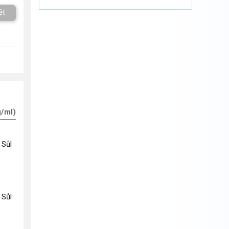
ět
g/ml)
 Sůl
 Sůl