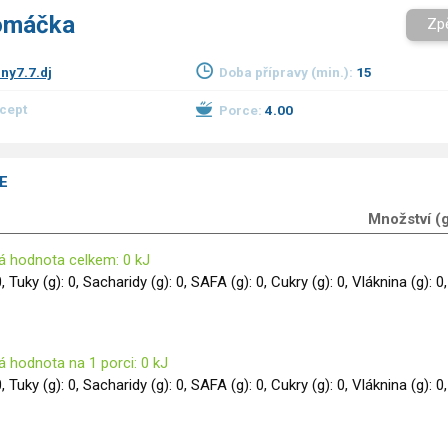
omáčka
Zp
ny7.7.dj
Doba přípravy (min.):
15
ecept
Porce:
4.00
E
Množství (
á hodnota celkem: 0 kJ
0, Tuky (g): 0, Sacharidy (g): 0, SAFA (g): 0, Cukry (g): 0, Vláknina (g): 0,
 hodnota na 1 porci: 0 kJ
0, Tuky (g): 0, Sacharidy (g): 0, SAFA (g): 0, Cukry (g): 0, Vláknina (g): 0,