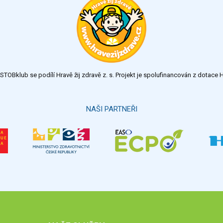
TOBklub se podílí Hravě žij zdravě z. s. Projekt je spolufinancován z dotac
NAŠI PARTNEŘI