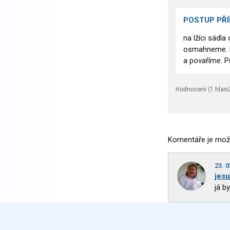
POSTUP PŘ
na lžíci sádl
osmahneme. Př
a povaříme. P
Hodnocení (
1
hlasů
Komentáře je mož
23. 0
jes
já b