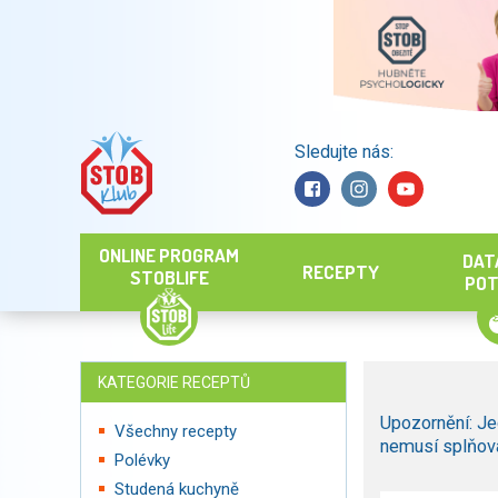
Sledujte nás:
Hledat
ONLINE PROGRAM
DAT
RECEPTY
STOBLIFE
POT
KATEGORIE RECEPTŮ
Upozornění: Je
Všechny recepty
nemusí splňova
Polévky
Studená kuchyně