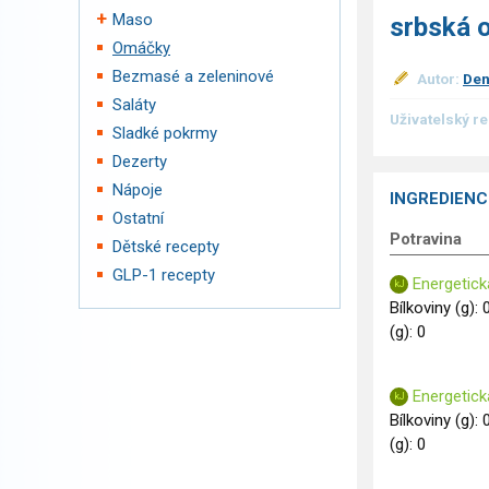
Maso
srbská 
Omáčky
Bezmasé a zeleninové
Autor:
Den
Saláty
Uživatelský r
Sladké pokrmy
Dezerty
Nápoje
INGREDIENC
Ostatní
Potravina
Dětské recepty
GLP-1 recepty
Energetick
Bílkoviny (g): 
(g): 0
Energetická
Bílkoviny (g): 
(g): 0