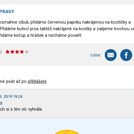
ÍPRAVY
a osmahne cibuli, přidáme červenou papriku nakrájenou na kostičky a
idáme kuřecí prsa taktéž nakrájené na kostky a zalijeme trochou v
řidáme kečup a hrášek a necháme povařit.
):
Sdílet:
né psát až po
přihlášení
.
5. 2019 19:24
us
ych si s tím víc vyhrála