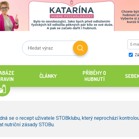
Zů
ABÁZE
PŘÍBĚHY O
ČLÁNKY
SEBE
RAVIN
HUBNUTÍ
dná se o recept uživatele STOBklubu, který neprochází kontrolou
t nutriční zásady STOBu.