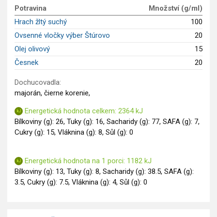
GLP-1 recepty
Potravina
Množství (g/ml)
Hrach žltý suchý
100
Ovsenné vločky výber Štúrovo
20
Olej olivový
15
Česnek
20
Dochucovadla:
majorán, čierne korenie,
Energetická hodnota celkem: 2364 kJ
Bílkoviny (g): 26, Tuky (g): 16, Sacharidy (g): 77, SAFA (g): 7,
Cukry (g): 15, Vláknina (g): 8, Sůl (g): 0
Energetická hodnota na 1 porci: 1182 kJ
Bílkoviny (g): 13, Tuky (g): 8, Sacharidy (g): 38.5, SAFA (g):
3.5, Cukry (g): 7.5, Vláknina (g): 4, Sůl (g): 0