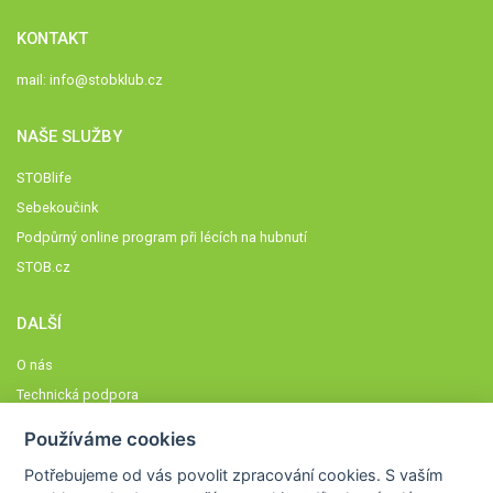
KONTAKT
mail:
info@stobklub.cz
NAŠE SLUŽBY
STOBlife
Sebekoučink
Podpůrný online program při lécích na hubnutí
STOB.cz
DALŠÍ
O nás
Technická podpora
Časté dotazy
Používáme cookies
Normy a zásady fungování STOBklubu
Potřebujeme od vás
povolit zpracování cookies
. S vaším
Členové STOBklubu