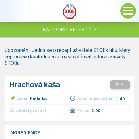
KATEGORIE RECEPTŮ
Všechny recepty
Upozornění: Jedná se o recept uživatele STOBklubu, který
Polévky
neprochází kontrolou a nemusí splňovat nutriční zásady
Studená kuchyně
STOBu.
Maso
Omáčky
Hrachová kaša
Zpět
Bezmasé a zeleninové
Saláty
Autor:
bigbubo
Doba přípravy (min.):
40
Sladké pokrmy
Dezerty
Uživatelský recept
Porce:
2.00
Nápoje
Ostatní
INGREDIENCE
Dětské recepty