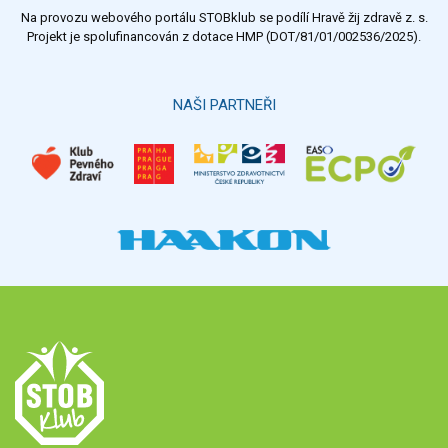
Na provozu webového portálu STOBklub se podílí Hravě žij zdravě z. s.
Projekt je spolufinancován z dotace HMP (DOT/81/01/002536/2025).
NAŠI PARTNEŘI