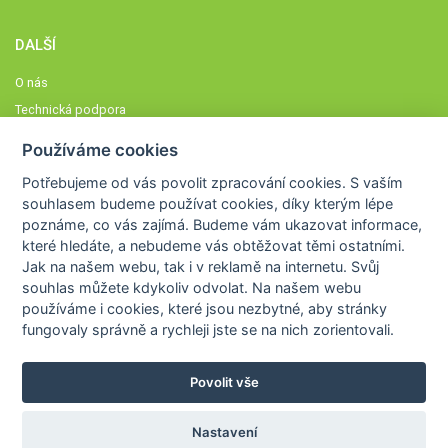
DALŠÍ
O nás
Technická podpora
Časté dotazy
Používáme cookies
Normy a zásady fungování STOBklubu
Potřebujeme od vás
povolit zpracování cookies
. S vaším
Členové STOBklubu
souhlasem budeme používat cookies, díky kterým lépe
Zásady nakládání s osobními údaji
poznáme,
co vás zajímá
. Budeme vám ukazovat
informace,
které hledáte
, a nebudeme vás obtěžovat těmi ostatními.
Otestujte se
Jak na našem webu, tak i v reklamě na internetu. Svůj
Spočítejte si
souhlas můžete kdykoliv odvolat. Na našem webu
Výzva 52
používáme i cookies, které jsou nezbytné
, aby stránky
fungovaly správně a rychleji jste se na nich zorientovali.
Povolit vše
COPYRIGHT © 2026
STOB
WWW.STOB.CZ
,
KLUB
WWW.HRAVEZIJZDRAVE.CZ
Nastavení