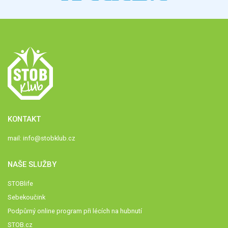
KONTAKT
mail:
info@stobklub.cz
NAŠE SLUŽBY
STOBlife
Sebekoučink
Podpůrný online program při lécích na hubnutí
STOB.cz