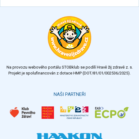
Na provozu webového portálu STOBklub se podílí Hravě žij zdravě z. s.
Projekt je spolufinancován z dotace HMP (DOT/81/01/002536/2025).
NAŠI PARTNEŘI