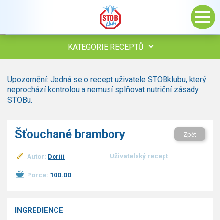
KATEGORIE RECEPTŮ
Všechny recepty
Upozornění: Jedná se o recept uživatele STOBklubu, který
Polévky
neprochází kontrolou a nemusí splňovat nutriční zásady
Studená kuchyně
STOBu.
Maso
Omáčky
Šťouchané brambory
Zpět
Bezmasé a zeleninové
Saláty
Uživatelský recept
Autor:
Doriii
Sladké pokrmy
Dezerty
Porce:
100.00
Nápoje
Ostatní
INGREDIENCE
Dětské recepty