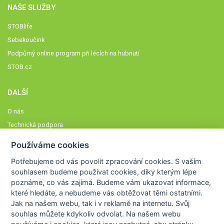
NAŠE SLUŽBY
STOBlife
Sebekoučink
Podpůrný online program při lécích na hubnutí
STOB.cz
DALŠÍ
O nás
Technická podpora
Časté dotazy
Používáme cookies
Normy a zásady fungování STOBklubu
Potřebujeme od vás
povolit zpracování cookies
. S vaším
Členové STOBklubu
souhlasem budeme používat cookies, díky kterým lépe
Zásady nakládání s osobními údaji
poznáme,
co vás zajímá
. Budeme vám ukazovat
informace,
které hledáte
, a nebudeme vás obtěžovat těmi ostatními.
Otestujte se
Jak na našem webu, tak i v reklamě na internetu. Svůj
Spočítejte si
souhlas můžete kdykoliv odvolat. Na našem webu
Výzva 52