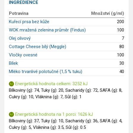
INGREDIENCE
GLP-1 recepty
Potravina
Množství (g/ml)
Kuřecí prsa bez kůže
200
WOK mražená zelenina průměr (Findus)
100
Olej olivový
7
Cottage Cheese bílý (Meggle)
80
Vločky ovesné
100
Bílek
30
Mléko trvanlivé polotučné (1,5 % tuku)
40
Energetická hodnota celkem: 3252 kJ
Bílkoviny (g): 74, Tuky (g): 20, Sacharidy (g): 72, SAFA (g): 8,
Cukry (g): 10, Vláknina (g): 7, Sůl (g): 1
Energetická hodnota na 1 porci: 1626 kJ
Bílkoviny (g): 37, Tuky (g): 10, Sacharidy (g): 36, SAFA (g): 4,
Cukry (g): 5, Vláknina (g): 3.5, Sůl (g): 0.5