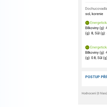
Dochucovadla
sol, korenie
Energetick
Bílkoviny (g):
(g): 8, Sůl (g):
Energetick
Bílkoviny (g): 
(g): 0.8, Sůl (g
POSTUP PŘ
Hodnocení (
0
hlasů