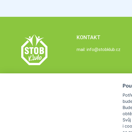
KONTAKT
mail:
info@stobklub.cz
Pou
Potř
bude
Bud
obtě
Svůj
i co