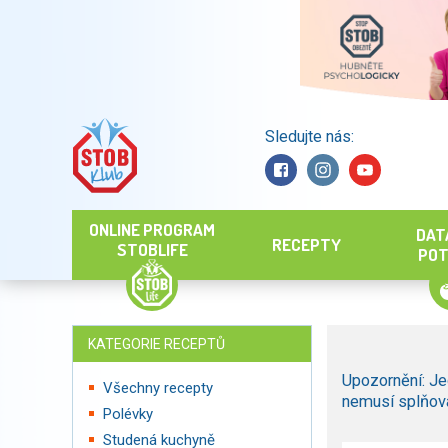
Sledujte nás:
Hledat
ONLINE PROGRAM
DAT
RECEPTY
STOBLIFE
POT
KATEGORIE RECEPTŮ
Upozornění: Je
Všechny recepty
nemusí splňova
Polévky
Studená kuchyně