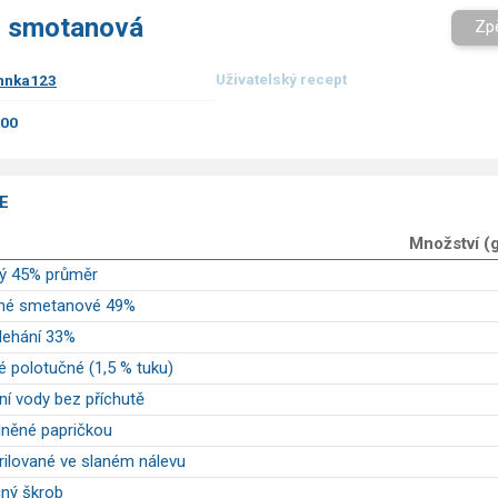
- smotanová
Zp
Uživatelský recept
nnka123
.00
E
Množství (
dý 45% průměr
dné smetanové 49%
lehání 33%
é polotučné (1,5 % tuku)
ní vody bez příchutě
plněné papričkou
ilované ve slaném nálevu
čný škrob