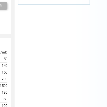
ět
g/ml)
50
140
150
200
1500
180
350
100