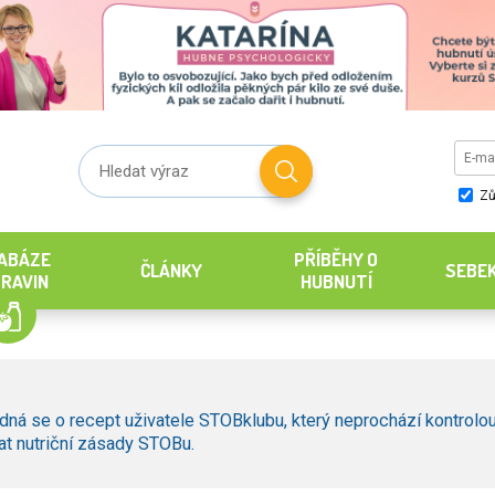
Zů
ABÁZE
PŘÍBĚHY O
ČLÁNKY
SEBE
RAVIN
HUBNUTÍ
dná se o recept uživatele STOBklubu, který neprochází kontrolou
t nutriční zásady STOBu.