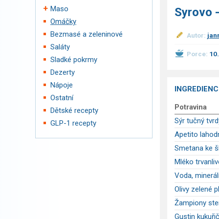
Maso
Syrovo 
Omáčky
Bezmasé a zeleninové
Autor:
jan
Saláty
Porce:
10
Sladké pokrmy
Dezerty
Nápoje
INGREDIENC
Ostatní
Potravina
Dětské recepty
Sýr tučný tvr
GLP-1 recepty
Apetito laho
Smetana ke š
Mléko trvanliv
Voda, minerál
Olivy zelené 
Žampiony ster
Gustin kukuři