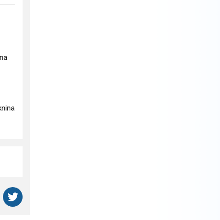
ina
áknina