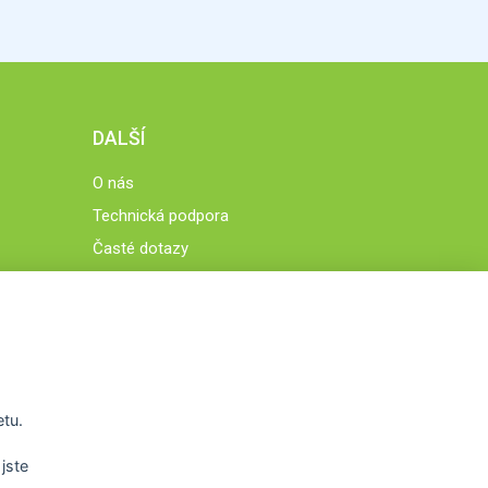
DALŠÍ
O nás
Technická podpora
Časté dotazy
Normy a zásady fungování STOBklubu
Členové STOBklubu
Zásady nakládání s osobními údaji
Otestujte se
Spočítejte si
etu.
Výzva 52
jste