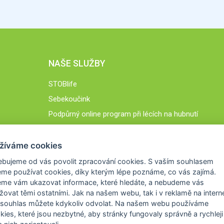
NAŠE SLUŽBY
STOBlife
Sebekoučink
Podpůrný online program při lécích na hubnutí
STOB.cz
žíváme cookies
ebujeme od vás
povolit zpracování cookies
. S vaším souhlasem
me používat cookies, díky kterým lépe poznáme,
co vás zajímá
.
eme vám ukazovat
informace, které hledáte
, a nebudeme vás
žovat těmi ostatními. Jak na našem webu, tak i v reklamě na intern
 souhlas můžete kdykoliv odvolat. Na našem webu
používáme
okies, které jsou nezbytné
, aby stránky fungovaly správně a rychleji 