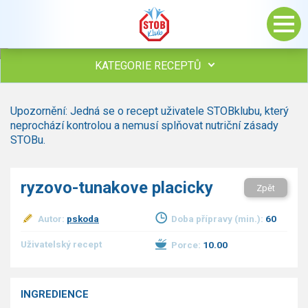
KATEGORIE RECEPTŮ
Všechny recepty
Upozornění: Jedná se o recept uživatele STOBklubu, který
Polévky
neprochází kontrolou a nemusí splňovat nutriční zásady
Studená kuchyně
STOBu.
Maso
Omáčky
ryzovo-tunakove placicky
Zpět
Bezmasé a zeleninové
Saláty
Autor:
pskoda
Doba přípravy (min.):
60
Sladké pokrmy
Dezerty
Uživatelský recept
Porce:
10.00
Nápoje
Ostatní
INGREDIENCE
Dětské recepty