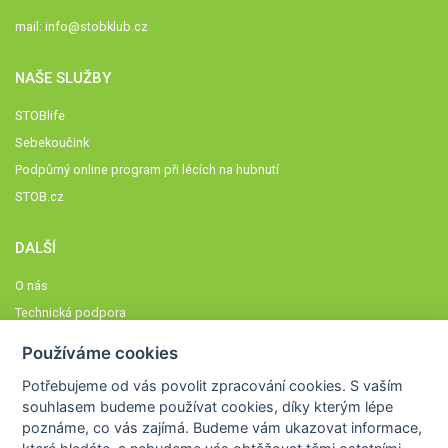
mail:
info@stobklub.cz
NAŠE SLUŽBY
STOBlife
Sebekoučink
Podpůrný online program při lécích na hubnutí
STOB.cz
DALŠÍ
O nás
Technická podpora
Časté dotazy
Používáme cookies
Normy a zásady fungování STOBklubu
Potřebujeme od vás
povolit zpracování cookies
. S vaším
Členové STOBklubu
souhlasem budeme používat cookies, díky kterým lépe
Zásady nakládání s osobními údaji
poznáme,
co vás zajímá
. Budeme vám ukazovat
informace,
Otestujte se