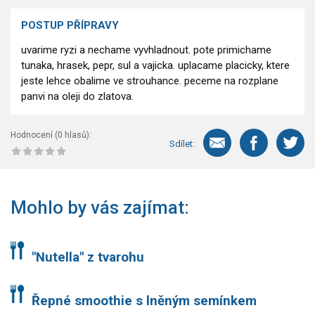
POSTUP PŘÍPRAVY
uvarime ryzi a nechame vyvhladnout. pote primichame
tunaka, hrasek, pepr, sul a vajicka. uplacame placicky, ktere
jeste lehce obalime ve strouhance. peceme na rozplane
panvi na oleji do zlatova.
Hodnocení (
0
hlasů):
Sdílet:
Mohlo by vás zajímat:
"Nutella" z tvarohu
Řepné smoothie s lněným semínkem