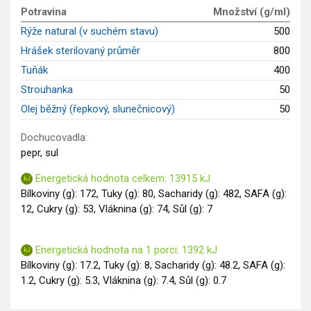
GLP-1 recepty
Potravina
Množství (g/ml)
Rýže natural (v suchém stavu)
500
Hrášek sterilovaný průměr
800
Tuňák
400
Strouhanka
50
Olej běžný (řepkový, slunečnicový)
50
Dochucovadla:
pepr, sul
Energetická hodnota celkem: 13915 kJ
Bílkoviny (g): 172, Tuky (g): 80, Sacharidy (g): 482, SAFA (g):
12, Cukry (g): 53, Vláknina (g): 74, Sůl (g): 7
Energetická hodnota na 1 porci: 1392 kJ
Bílkoviny (g): 17.2, Tuky (g): 8, Sacharidy (g): 48.2, SAFA (g):
1.2, Cukry (g): 5.3, Vláknina (g): 7.4, Sůl (g): 0.7