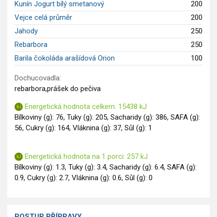
Kunín Jogurt bílý smetanový
200
Vejce celá průměr
200
Jahody
250
Rebarbora
250
Barila čokoláda arašídová Orion
100
Dochucovadla:
rebarbora,prášek do pečiva
Energetická hodnota celkem: 15438 kJ
Bílkoviny (g): 76, Tuky (g): 205, Sacharidy (g): 386, SAFA (g):
56, Cukry (g): 164, Vláknina (g): 37, Sůl (g): 1
Energetická hodnota na 1 porci: 257 kJ
Bílkoviny (g): 1.3, Tuky (g): 3.4, Sacharidy (g): 6.4, SAFA (g):
0.9, Cukry (g): 2.7, Vláknina (g): 0.6, Sůl (g): 0
POSTUP PŘÍPRAVY