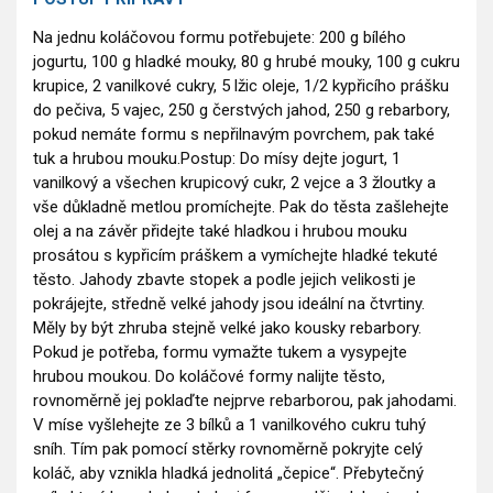
Na jednu koláčovou formu potřebujete: 200 g bílého
jogurtu, 100 g hladké mouky, 80 g hrubé mouky, 100 g cukru
krupice, 2 vanilkové cukry, 5 lžic oleje, 1/2 kypřicího prášku
do pečiva, 5 vajec, 250 g čerstvých jahod, 250 g rebarbory,
pokud nemáte formu s nepřilnavým povrchem, pak také
tuk a hrubou mouku.Postup: Do mísy dejte jogurt, 1
vanilkový a všechen krupicový cukr, 2 vejce a 3 žloutky a
vše důkladně metlou promíchejte. Pak do těsta zašlehejte
olej a na závěr přidejte také hladkou i hrubou mouku
prosátou s kypřicím práškem a vymíchejte hladké tekuté
těsto. Jahody zbavte stopek a podle jejich velikosti je
pokrájejte, středně velké jahody jsou ideální na čtvrtiny.
Měly by být zhruba stejně velké jako kousky rebarbory.
Pokud je potřeba, formu vymažte tukem a vysypejte
hrubou moukou. Do koláčové formy nalijte těsto,
rovnoměrně jej poklaďte nejprve rebarborou, pak jahodami.
V míse vyšlehejte ze 3 bílků a 1 vanilkového cukru tuhý
sníh. Tím pak pomocí stěrky rovnoměrně pokryjte celý
koláč, aby vznikla hladká jednolitá „čepice“. Přebytečný