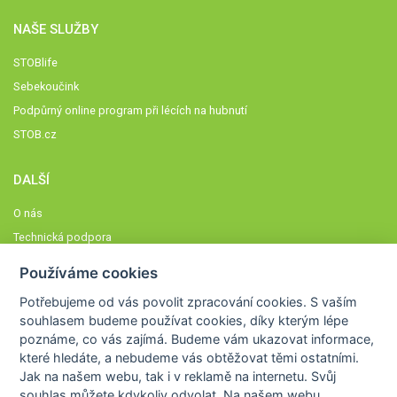
NAŠE SLUŽBY
STOBlife
Sebekoučink
Podpůrný online program při lécích na hubnutí
STOB.cz
DALŠÍ
O nás
Technická podpora
Časté dotazy
Používáme cookies
Normy a zásady fungování STOBklubu
Potřebujeme od vás
povolit zpracování cookies
. S vaším
Členové STOBklubu
souhlasem budeme používat cookies, díky kterým lépe
Zásady nakládání s osobními údaji
poznáme,
co vás zajímá
. Budeme vám ukazovat
informace,
které hledáte
, a nebudeme vás obtěžovat těmi ostatními.
Otestujte se
Jak na našem webu, tak i v reklamě na internetu. Svůj
Spočítejte si
souhlas můžete kdykoliv odvolat. Na našem webu