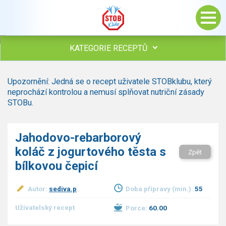
KATEGORIE RECEPTŮ
Všechny recepty
Upozornění: Jedná se o recept uživatele STOBklubu, který
Polévky
neprochází kontrolou a nemusí splňovat nutriční zásady
Studená kuchyně
STOBu.
Maso
Omáčky
Jahodovo-rebarborový
Bezmasé a zeleninové
koláč z jogurtového těsta s
Saláty
Zpět
bílkovou čepicí
Sladké pokrmy
Dezerty
Autor:
sediva.p
Doba přípravy (min.):
55
Nápoje
Ostatní
Uživatelský recept
Porce:
60.00
Dětské recepty