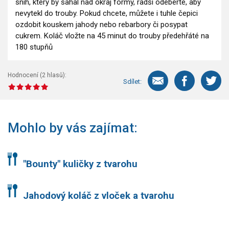
sníh, který by sahal nad okraj formy, radši odeberte, aby
nevytekl do trouby. Pokud chcete, můžete i tuhle čepici
ozdobit kouskem jahody nebo rebarbory či posypat
cukrem. Koláč vložte na 45 minut do trouby předehřáté na
180 stupňů
Hodnocení (
2
hlasů):
Sdílet:
Mohlo by vás zajímat:
"Bounty" kuličky z tvarohu
Jahodový koláč z vloček a tvarohu