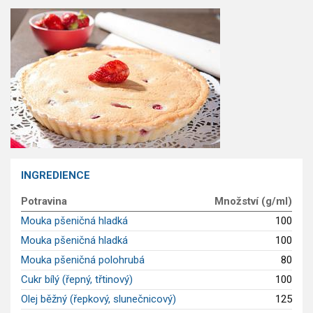
GLP-1 recepty
INGREDIENCE
Potravina
Množství (g/ml)
Mouka pšeničná hladká
100
Mouka pšeničná hladká
100
Mouka pšeničná polohrubá
80
Cukr bílý (řepný, třtinový)
100
Olej běžný (řepkový, slunečnicový)
125