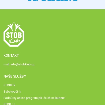
KONTAKT
mail:
info@stobklub.cz
NAŠE SLUŽBY
STOBlife
Sebekoučink
Podpůrný online program při lécích na hubnutí
STOB.cz