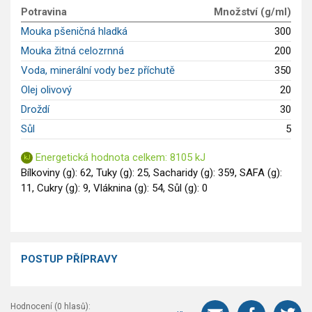
GLP-1 recepty
Potravina
Množství (g/ml)
Mouka pšeničná hladká
300
Mouka žitná celozrnná
200
Voda, minerální vody bez příchutě
350
Olej olivový
20
Droždí
30
Sůl
5
Energetická hodnota celkem: 8105 kJ
Bílkoviny (g): 62, Tuky (g): 25, Sacharidy (g): 359, SAFA (g):
11, Cukry (g): 9, Vláknina (g): 54, Sůl (g): 0
POSTUP PŘÍPRAVY
Hodnocení (
0
hlasů):