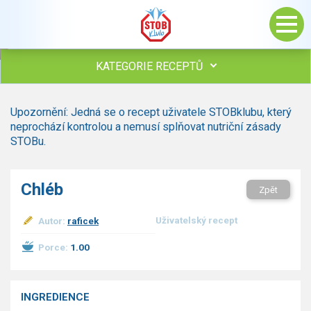
KATEGORIE RECEPTŮ
Všechny recepty
Upozornění: Jedná se o recept uživatele STOBklubu, který
Polévky
neprochází kontrolou a nemusí splňovat nutriční zásady
Studená kuchyně
STOBu.
Maso
Omáčky
Chléb
Zpět
Bezmasé a zeleninové
Saláty
Uživatelský recept
Autor:
raficek
Sladké pokrmy
Dezerty
Porce:
1.00
Nápoje
Ostatní
INGREDIENCE
Dětské recepty