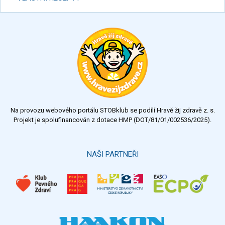
Na provozu webového portálu STOBklub se podílí Hravě žij zdravě z. s.
Projekt je spolufinancován z dotace HMP (DOT/81/01/002536/2025).
NAŠI PARTNEŘI