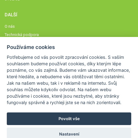
DALŠÍ
O nás
Technická podpora
Časté dotazy
Používáme cookies
Normy a zásady fungování STOBklubu
Potřebujeme od vás
povolit zpracování cookies
. S vaším
Členové STOBklubu
souhlasem budeme používat cookies, díky kterým lépe
Zásady nakládání s osobními údaji
poznáme,
co vás zajímá
. Budeme vám ukazovat
informace,
které hledáte
, a nebudeme vás obtěžovat těmi ostatními.
Otestujte se
Jak na našem webu, tak i v reklamě na internetu. Svůj
Spočítejte si
souhlas můžete kdykoliv odvolat. Na našem webu
Výzva 52
používáme i cookies, které jsou nezbytné
, aby stránky
fungovaly správně a rychleji jste se na nich zorientovali.
Povolit vše
COPYRIGHT © 2026
STOB
WWW.STOB.CZ
,
KLUB
WWW.HRAVEZIJZDRAVE.CZ
Nastavení