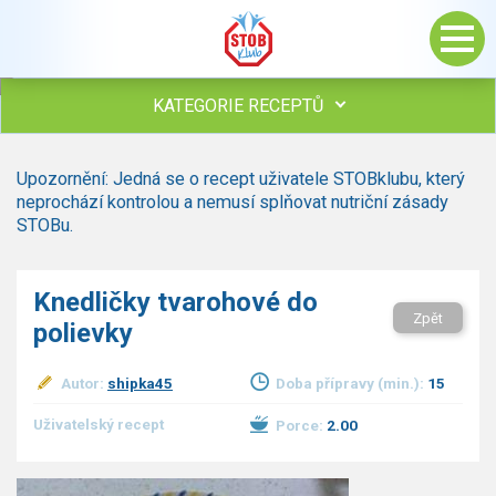
KATEGORIE RECEPTŮ
Všechny recepty
Upozornění: Jedná se o recept uživatele STOBklubu, který
Polévky
neprochází kontrolou a nemusí splňovat nutriční zásady
Studená kuchyně
STOBu.
Maso
Omáčky
Knedličky tvarohové do
Bezmasé a zeleninové
Zpět
polievky
Saláty
Sladké pokrmy
Autor:
shipka45
Doba přípravy (min.):
15
Dezerty
Nápoje
Uživatelský recept
Porce:
2.00
Ostatní
Dětské recepty