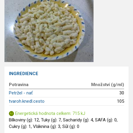
GLP-1 recepty
INGREDIENCE
Potravina
Množství (g/ml)
Petržel - nať
30
tvaroh.knedl.cesto
105
Energetická hodnota celkem: 715 kJ
Bílkoviny (g): 12, Tuky (g): 7, Sacharidy (g): 4, SAFA (g): 0,
Cukry (g): 1, Vláknina (g): 3, Sůl (g): 0