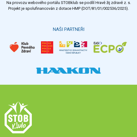
Na provozu webového portálu STOBklub se podílí Hravě žij zdravě z. s.
Projekt je spolufinancován z dotace HMP (DOT/81/01/002536/2025).
NAŠI PARTNEŘI