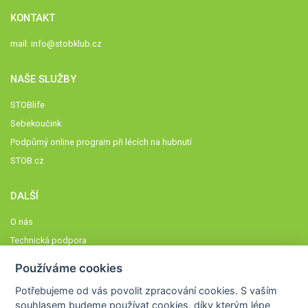
KONTAKT
mail:
info@stobklub.cz
NAŠE SLUŽBY
STOBlife
Sebekoučink
Podpůrný online program při lécích na hubnutí
STOB.cz
DALŠÍ
O nás
Technická podpora
Časté dotazy
Používáme cookies
Normy a zásady fungování STOBklubu
Potřebujeme od vás
povolit zpracování cookies
. S vaším
Členové STOBklubu
souhlasem budeme používat cookies, díky kterým lépe