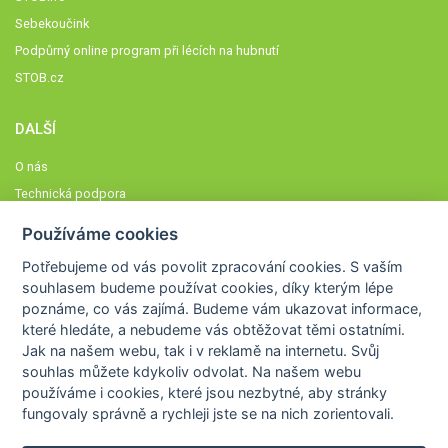
Sebekoučink
Podpůrný online program při lécích na hubnutí
STOB.cz
DALŠÍ
O nás
Technická podpora
Časté dotazy
Používáme cookies
Normy a zásady fungování STOBklubu
Potřebujeme od vás
povolit zpracování cookies
. S vaším
Členové STOBklubu
souhlasem budeme používat cookies, díky kterým lépe
Zásady nakládání s osobními údaji
poznáme,
co vás zajímá
. Budeme vám ukazovat
informace,
které hledáte
, a nebudeme vás obtěžovat těmi ostatními.
Otestujte se
Jak na našem webu, tak i v reklamě na internetu. Svůj
Spočítejte si
souhlas můžete kdykoliv odvolat. Na našem webu
Výzva 52
používáme i cookies, které jsou nezbytné
, aby stránky
fungovaly správně a rychleji jste se na nich zorientovali.