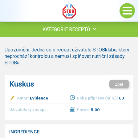
KATEGORIE RECEPTŮ
Všechny recepty
Upozornění: Jedná se o recept uživatele STOBklubu, který
Polévky
neprochází kontrolou a nemusí splňovat nutriční zásady
Studená kuchyně
STOBu.
Maso
Omáčky
Kuskus
Zpět
Bezmasé a zeleninové
Saláty
Autor:
Evidence
Doba přípravy (min.):
60
Sladké pokrmy
Dezerty
Uživatelský recept
Porce:
5.00
Nápoje
Ostatní
INGREDIENCE
Dětské recepty