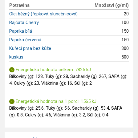
GLP-1 recepty
Potravina
Množství (g/ml)
Olej běžný (řepkový, slunečnicový)
20
Rajčata Cherry
100
Paprika bílá
150
Paprika červená
150
Kuřecí prsa bez kůže
300
kuskus
500
Energetická hodnota celkem: 7825 kJ
Bílkoviny (g): 128, Tuky (g): 28, Sacharidy (g): 267, SAFA (g):
4, Cukry (g): 23, Vláknina (g): 16, Sůl (g): 2
Energetická hodnota na 1 porci: 1565 kJ
Bílkoviny (g): 25.6, Tuky (g): 5.6, Sacharidy (g): 53.4, SAFA
(g): 0.8, Cukry (g): 4.6, Vláknina (g): 3.2, Sůl (g): 0.4