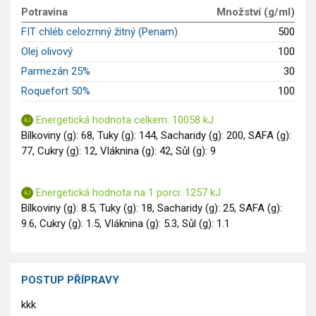
GLP-1 recepty
Potravina
Množství (g/ml)
FIT chléb celozrnný žitný (Penam)
500
Olej olivový
100
Parmezán 25%
30
Roquefort 50%
100
Energetická hodnota celkem: 10058 kJ
Bílkoviny (g): 68, Tuky (g): 144, Sacharidy (g): 200, SAFA (g):
77, Cukry (g): 12, Vláknina (g): 42, Sůl (g): 9
Energetická hodnota na 1 porci: 1257 kJ
Bílkoviny (g): 8.5, Tuky (g): 18, Sacharidy (g): 25, SAFA (g):
9.6, Cukry (g): 1.5, Vláknina (g): 5.3, Sůl (g): 1.1
POSTUP PŘÍPRAVY
kkk