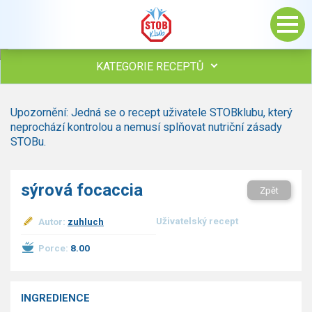
KATEGORIE RECEPTŮ
Všechny recepty
Upozornění: Jedná se o recept uživatele STOBklubu, který
Polévky
neprochází kontrolou a nemusí splňovat nutriční zásady
Studená kuchyně
STOBu.
Maso
Omáčky
sýrová focaccia
Zpět
Bezmasé a zeleninové
Saláty
Uživatelský recept
Autor:
zuhluch
Sladké pokrmy
Dezerty
Porce:
8.00
Nápoje
Ostatní
INGREDIENCE
Dětské recepty