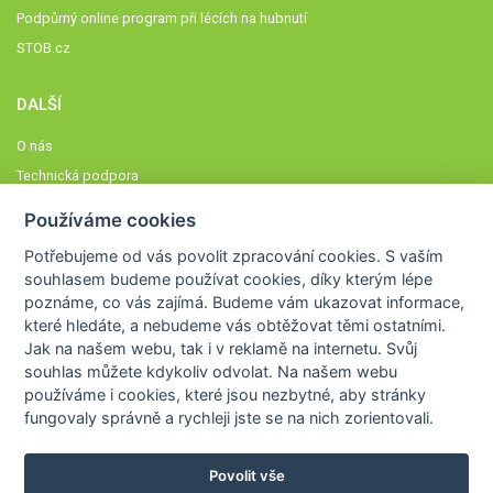
Podpůrný online program při lécích na hubnutí
STOB.cz
DALŠÍ
O nás
Technická podpora
Časté dotazy
Používáme cookies
Normy a zásady fungování STOBklubu
Potřebujeme od vás
povolit zpracování cookies
. S vaším
Členové STOBklubu
souhlasem budeme používat cookies, díky kterým lépe
Zásady nakládání s osobními údaji
poznáme,
co vás zajímá
. Budeme vám ukazovat
informace,
které hledáte
, a nebudeme vás obtěžovat těmi ostatními.
Otestujte se
Jak na našem webu, tak i v reklamě na internetu. Svůj
Spočítejte si
souhlas můžete kdykoliv odvolat. Na našem webu
Výzva 52
používáme i cookies, které jsou nezbytné
, aby stránky
fungovaly správně a rychleji jste se na nich zorientovali.
Povolit vše