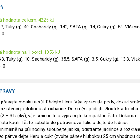
5%
á hodnota celkem: 4225 kJ
17, Tuky (g): 40, Sacharidy (g): 142, SAFA (g): 14, Cukry (g): 53, Vlákni
: 0
á hodnota na 1 porci: 1056 kJ
4.3, Tuky (g): 10, Sacharidy (g): 35.5, SAFA (g): 3.5, Cukry (g): 13.3, Vlá
): 0
ÍPRAVY
 přesejte mouku a sůl. Přidejte Heru. Vše zpracujte prsty, dokud smě
nzistenci podobnou strouhance. Do směsi přidejte žloutek a trochu
(2 – 3 lžičky), vše smíchejte a vypracujte kompaktní těsto. Rukama
ěsta kouli. Těsto zabalte do potravinové folie a dejte do lednice
imálně na půl hodiny. Oloupejte jablka, odstraňte jádřince a rozkráje
. Do pánve dejte Heru a cukr (zvolte pánev hlubokou 25 cm vhodnou d