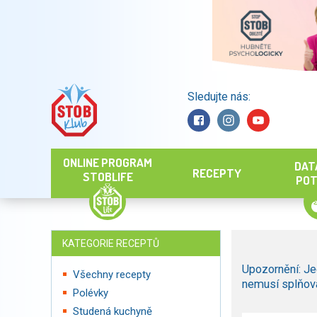
Sledujte nás:
Hledat
ONLINE PROGRAM
DAT
RECEPTY
STOBLIFE
POT
KATEGORIE RECEPTŮ
Upozornění: Je
Všechny recepty
nemusí splňova
Polévky
Studená kuchyně