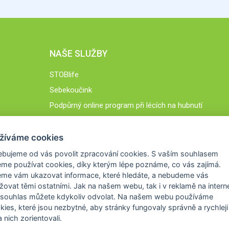
NAŠE SLUŽBY
STOBlife
Sebekoučink
Podpůrný online program při lécích na hubnutí
STOB.cz
žíváme cookies
ebujeme od vás
povolit zpracování cookies
. S vaším souhlasem
me používat cookies, díky kterým lépe poznáme,
co vás zajímá
.
eme vám ukazovat
informace, které hledáte
, a nebudeme vás
žovat těmi ostatními. Jak na našem webu, tak i v reklamě na intern
 souhlas můžete kdykoliv odvolat. Na našem webu
používáme
okies, které jsou nezbytné
, aby stránky fungovaly správně a rychleji 
 nich zorientovali.