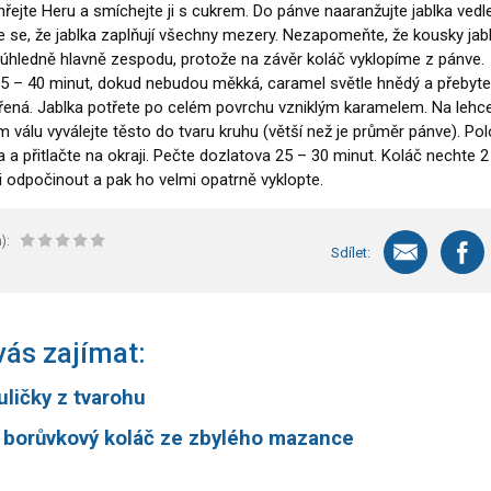
hřejte Heru a smíchejte ji s cukrem. Do pánve naaranžujte jablka vedl
te se, že jablka zaplňují všechny mezery. Nezapomeňte, že kousky jab
úhledně hlavně zespodu, protože na závěr koláč vyklopíme z pánve.
35 – 40 minut, dokud nebudou měkká, caramel světle hnědý a přebyt
řená. Jablka potřete po celém povrchu vzniklým karamelem. Na lehc
álu vyválejte těsto do tvaru kruhu (větší než je průměr pánve). Pol
a a přitlačte na okraji. Pečte dozlatova 25 – 30 minut. Koláč nechte 2
i odpočinout a pak ho velmi opatrně vyklopte.
):
Sdílet:
ás zajímat:
uličky z tvarohu
 borůvkový koláč ze zbylého mazance