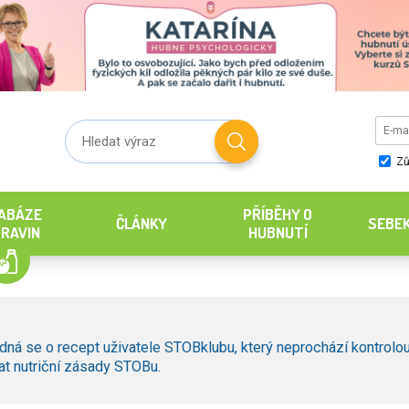
Zů
ABÁZE
PŘÍBĚHY O
ČLÁNKY
SEBE
RAVIN
HUBNUTÍ
dná se o recept uživatele STOBklubu, který neprochází kontrolou
t nutriční zásady STOBu.