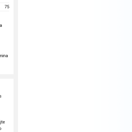
75
na
knina
s
jte
o