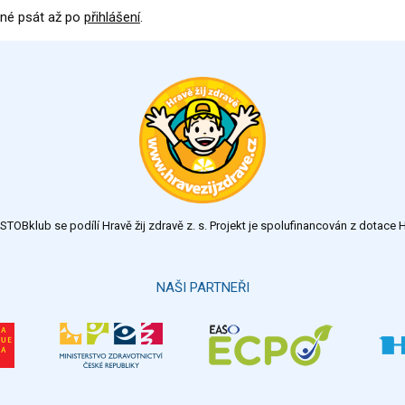
né psát až po
přihlášení
.
TOBklub se podílí Hravě žij zdravě z. s. Projekt je spolufinancován z dotac
NAŠI PARTNEŘI