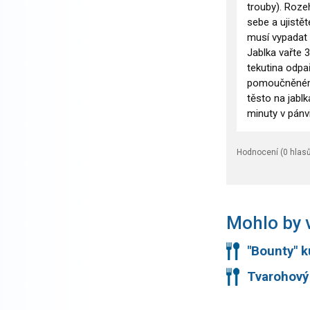
trouby). Roze
sebe a ujistě
musí vypadat 
Jablka vařte 
tekutina odpa
pomoučněném v
těsto na jablk
minuty v pánv
Hodnocení (
0
hlasů
Mohlo by v
"Bounty" k
Tvarohový