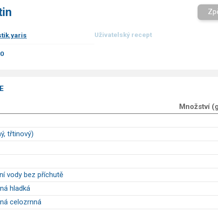
tin
Zp
Uživatelský recept
stik.yaris
00
E
Množství (
ý, třtinový)
ní vody bez příchutě
ná hladká
ná celozrnná