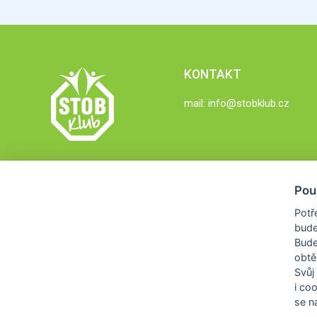
KONTAKT
mail:
info@stobklub.cz
Pou
Potř
bude
Bud
obtě
Svůj
i co
se na