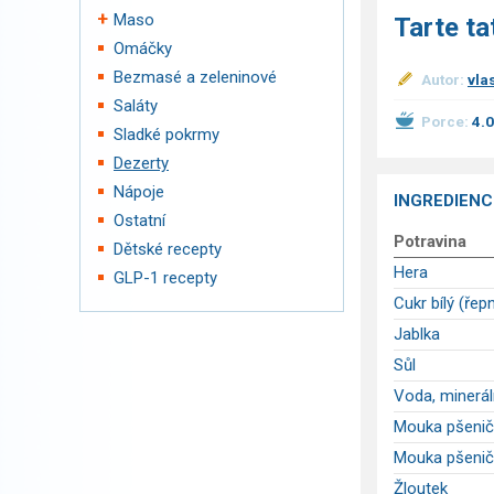
Maso
Tarte ta
Omáčky
Bezmasé a zeleninové
Autor:
vla
Saláty
Porce:
4.
Sladké pokrmy
Dezerty
Nápoje
INGREDIENC
Ostatní
Potravina
Dětské recepty
Hera
GLP-1 recepty
Cukr bílý (řepn
Jablka
Sůl
Voda, minerál
Mouka pšenič
Mouka pšenič
Žloutek