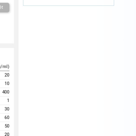
ět
g/ml)
20
10
400
1
30
60
50
20