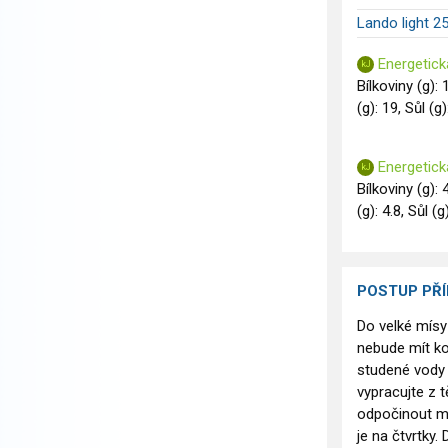
Lando light 2
Energetick
Bílkoviny (g): 
(g): 19, Sůl (g)
Energetick
Bílkoviny (g): 
(g): 4.8, Sůl (g
POSTUP PŘ
Do velké mísy
nebude mít ko
studené vody 
vypracujte z t
odpočinout min
je na čtvrtky