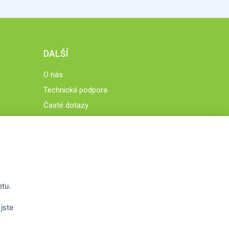
DALŠÍ
O nás
Technická podpora
Časté dotazy
Normy a zásady fungování STOBklubu
Členové STOBklubu
Zásady nakládání s osobními údaji
Otestujte se
Spočítejte si
etu.
Výzva 52
jste