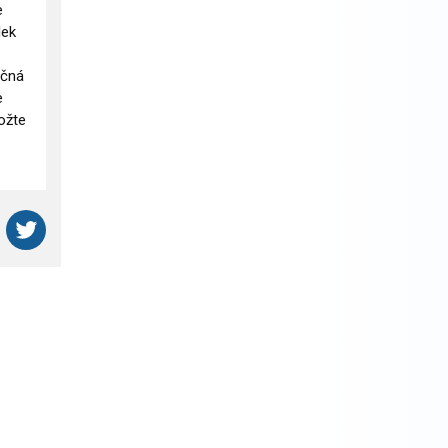
e
lek
ečná
e
ožte