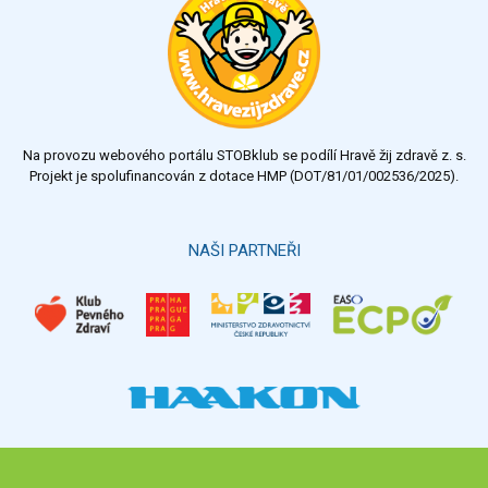
Na provozu webového portálu STOBklub se podílí Hravě žij zdravě z. s.
Projekt je spolufinancován z dotace HMP (DOT/81/01/002536/2025).
NAŠI PARTNEŘI