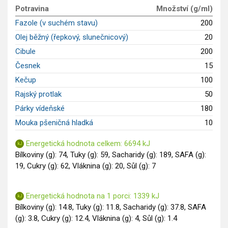
GLP-1 recepty
Potravina
Množství (g/ml)
Fazole (v suchém stavu)
200
Olej běžný (řepkový, slunečnicový)
20
Cibule
200
Česnek
15
Kečup
100
Rajský protlak
50
Párky vídeňské
180
Mouka pšeničná hladká
10
Energetická hodnota celkem: 6694 kJ
Bílkoviny (g): 74, Tuky (g): 59, Sacharidy (g): 189, SAFA (g):
19, Cukry (g): 62, Vláknina (g): 20, Sůl (g): 7
Energetická hodnota na 1 porci: 1339 kJ
Bílkoviny (g): 14.8, Tuky (g): 11.8, Sacharidy (g): 37.8, SAFA
(g): 3.8, Cukry (g): 12.4, Vláknina (g): 4, Sůl (g): 1.4