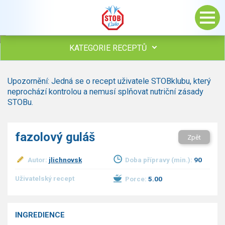
KATEGORIE RECEPTŮ
Všechny recepty
Upozornění: Jedná se o recept uživatele STOBklubu, který
Polévky
neprochází kontrolou a nemusí splňovat nutriční zásady
Studená kuchyně
STOBu.
Maso
Omáčky
fazolový guláš
Zpět
Bezmasé a zeleninové
Saláty
Autor:
jlichnovsk
Doba přípravy (min.):
90
Sladké pokrmy
Dezerty
Uživatelský recept
Porce:
5.00
Nápoje
Ostatní
INGREDIENCE
Dětské recepty