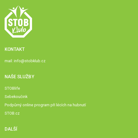
KONTAKT
mail:
info@stobklub.cz
NAŠE SLUŽBY
STOBlife
Sebekoučink
Podpůrný online program při lécích na hubnutí
STOB.cz
DALŠÍ