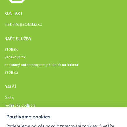
KONTAKT
mail:
info@stobklub.cz
NAŠE SLUŽBY
STOBlife
Sebekoučink
Podpůrný online program při lécích na hubnutí
STOB.cz
DALŠÍ
O nás
Technická podpora
Časté dotazy
Používáme cookies
Normy a zásady fungování STOBklubu
Potřebujeme od vás
povolit zpracování cookies
. S vaším