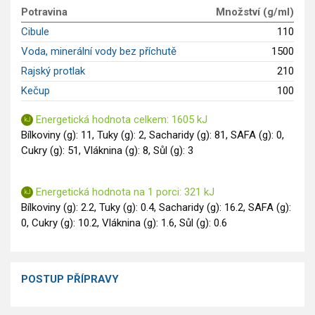
GLP-1 recepty
Potravina
Množství (g/ml)
Cibule
110
Voda, minerální vody bez příchutě
1500
Rajský protlak
210
Kečup
100
Energetická hodnota celkem: 1605 kJ
Bílkoviny (g): 11, Tuky (g): 2, Sacharidy (g): 81, SAFA (g): 0,
Cukry (g): 51, Vláknina (g): 8, Sůl (g): 3
Energetická hodnota na 1 porci: 321 kJ
Bílkoviny (g): 2.2, Tuky (g): 0.4, Sacharidy (g): 16.2, SAFA (g):
0, Cukry (g): 10.2, Vláknina (g): 1.6, Sůl (g): 0.6
POSTUP PŘÍPRAVY