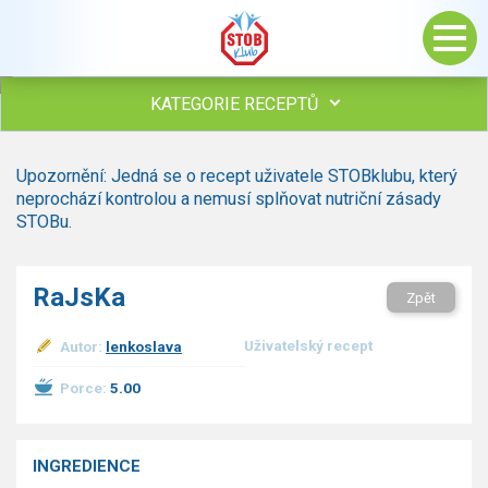
KATEGORIE RECEPTŮ
Všechny recepty
Upozornění: Jedná se o recept uživatele STOBklubu, který
Polévky
neprochází kontrolou a nemusí splňovat nutriční zásady
Studená kuchyně
STOBu.
Maso
Omáčky
RaJsKa
Zpět
Bezmasé a zeleninové
Saláty
Uživatelský recept
Autor:
lenkoslava
Sladké pokrmy
Dezerty
Porce:
5.00
Nápoje
Ostatní
INGREDIENCE
Dětské recepty