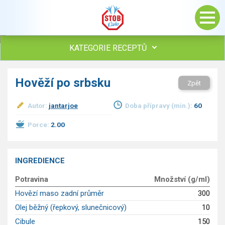
KATEGORIE RECEPTŮ
Všechny recepty
Hověží po srbsku
Zpět
Polévky
Studená kuchyně
Autor:
jantarjoe
Doba přípravy (min.):
60
Maso
Porce:
2.00
drůbež
hovězí, telecí
vepřové
INGREDIENCE
vnitřnosti
ryby
Potravina
Množství (g/ml)
zvěřina
Hovězí maso zadní průměr
300
ostatní maso
Olej běžný (řepkový, slunečnicový)
10
Omáčky
Cibule
150
Bezmasé a zeleninové