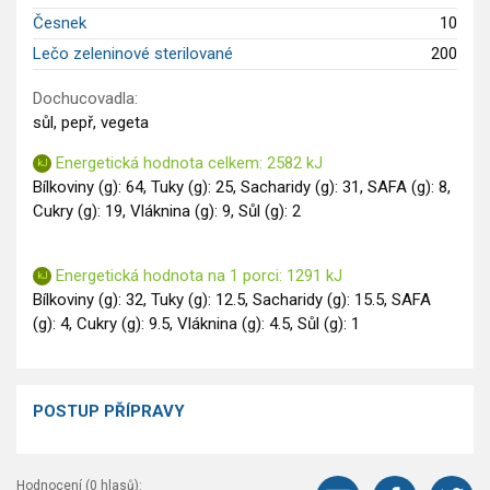
Česnek
10
Saláty
Lečo zeleninové sterilované
200
Sladké pokrmy
Dezerty
Dochucovadla:
Nápoje
sůl, pepř, vegeta
Ostatní
Energetická hodnota celkem: 2582 kJ
Dětské recepty
Bílkoviny (g): 64, Tuky (g): 25, Sacharidy (g): 31, SAFA (g): 8,
GLP-1 recepty
Cukry (g): 19, Vláknina (g): 9, Sůl (g): 2
Energetická hodnota na 1 porci: 1291 kJ
Bílkoviny (g): 32, Tuky (g): 12.5, Sacharidy (g): 15.5, SAFA
(g): 4, Cukry (g): 9.5, Vláknina (g): 4.5, Sůl (g): 1
POSTUP PŘÍPRAVY
Hodnocení (
0
hlasů):