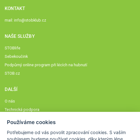
KONTAKT
mail:
info@stobklub.cz
NAŠE SLUŽBY
STOBlife
Sebekoučink
Podpůrný online program při lécích na hubnutí
STOB.cz
DALŠÍ
O nás
Technická podpora
Časté dotazy
Používáme cookies
Normy a zásady fungování STOBklubu
Potřebujeme od vás
povolit zpracování cookies
. S vaším
Členové STOBklubu
souhlasem budeme používat cookies, díky kterým lépe