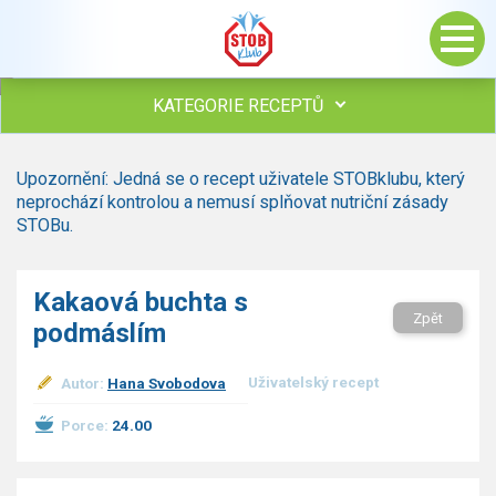
KATEGORIE RECEPTŮ
Všechny recepty
Upozornění: Jedná se o recept uživatele STOBklubu, který
Polévky
neprochází kontrolou a nemusí splňovat nutriční zásady
Studená kuchyně
STOBu.
Maso
Omáčky
Kakaová buchta s
Bezmasé a zeleninové
Zpět
podmáslím
Saláty
Sladké pokrmy
Uživatelský recept
Autor:
Hana Svobodova
Dezerty
Nápoje
Porce:
24.00
Ostatní
Dětské recepty