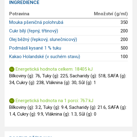
INGREDIENCE
GLP-1 recepty
Potravina
Množství (g/ml)
Mouka pšeničná polohrubá
350
Cukr bílý (řepný, třtinový)
200
Olej běžný (řepkový, slunečnicový)
200
Podmáslí kysané 1 % tuku
500
Kakao Holandské (v suchém stavu)
100
Energetická hodnota celkem: 18405 kJ
Bílkoviny (g): 76, Tuky (g): 225, Sacharidy (g): 518, SAFA (g):
34, Cukry (g): 238, Vláknina (g): 30, Sůl (g): 1
Energetická hodnota na 1 porci: 767 kJ
Bílkoviny (g): 3.2, Tuky (g): 9.4, Sacharidy (g): 21.6, SAFA (g):
1.4, Cukry (g): 9.9, Vláknina (g): 1.3, Sůl (g): 0