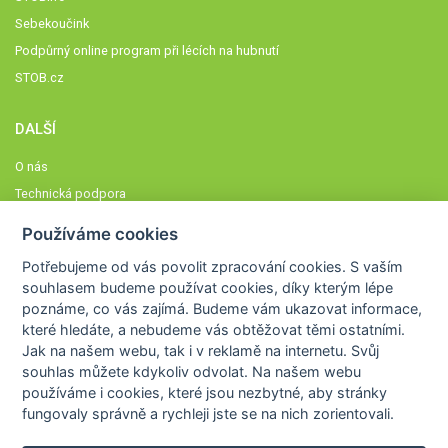
Sebekoučink
Podpůrný online program při lécích na hubnutí
STOB.cz
DALŠÍ
O nás
Technická podpora
Časté dotazy
Používáme cookies
Normy a zásady fungování STOBklubu
Potřebujeme od vás
povolit zpracování cookies
. S vaším
Členové STOBklubu
souhlasem budeme používat cookies, díky kterým lépe
Zásady nakládání s osobními údaji
poznáme,
co vás zajímá
. Budeme vám ukazovat
informace,
které hledáte
, a nebudeme vás obtěžovat těmi ostatními.
Otestujte se
Jak na našem webu, tak i v reklamě na internetu. Svůj
Spočítejte si
souhlas můžete kdykoliv odvolat. Na našem webu
Výzva 52
používáme i cookies, které jsou nezbytné
, aby stránky
fungovaly správně a rychleji jste se na nich zorientovali.