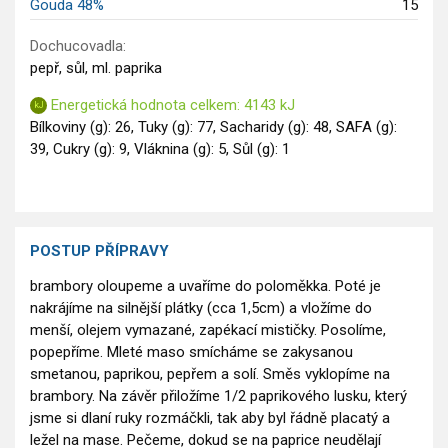
Gouda 48%
15
Dochucovadla:
pepř, sůl, ml. paprika
Energetická hodnota celkem: 4143 kJ
Bílkoviny (g): 26, Tuky (g): 77, Sacharidy (g): 48, SAFA (g):
39, Cukry (g): 9, Vláknina (g): 5, Sůl (g): 1
POSTUP PŘÍPRAVY
brambory oloupeme a uvaříme do poloměkka. Poté je
nakrájíme na silnější plátky (cca 1,5cm) a vložíme do
menší, olejem vymazané, zapékací mističky. Posolíme,
popepříme. Mleté maso smícháme se zakysanou
smetanou, paprikou, pepřem a solí. Směs vyklopíme na
brambory. Na závěr přiložíme 1/2 paprikového lusku, který
jsme si dlaní ruky rozmáčkli, tak aby byl řádně placatý a
ležel na mase. Pečeme, dokud se na paprice neudělají