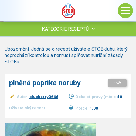
KATEGORIE RECEPTŮ
Všechny recepty
Upozornění: Jedná se o recept uživatele STOBklubu, který
Polévky
neprochází kontrolou a nemusí splňovat nutriční zásady
Studená kuchyně
STOBu.
Maso
drůbež
plněná paprika naruby
Zpět
hovězí, telecí
vepřové
Autor:
blueberry0666
Doba přípravy (min.):
40
vnitřnosti
ryby
Uživatelský recept
Porce:
1.00
zvěřina
ostatní maso
Omáčky
Bezmasé a zeleninové