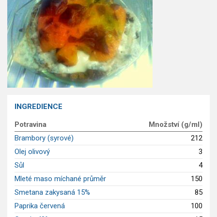
Saláty
Sladké pokrmy
Dezerty
Nápoje
Ostatní
Dětské recepty
GLP-1 recepty
INGREDIENCE
Potravina
Množství (g/ml)
Brambory (syrové)
212
Olej olivový
3
Sůl
4
Mleté maso míchané průměr
150
Smetana zakysaná 15%
85
Paprika červená
100