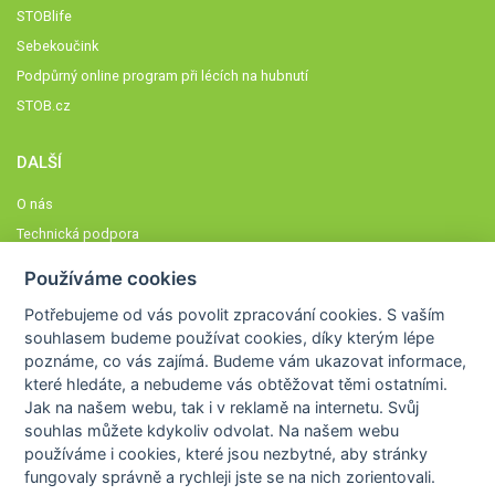
STOBlife
Sebekoučink
Podpůrný online program při lécích na hubnutí
STOB.cz
DALŠÍ
O nás
Technická podpora
Časté dotazy
Používáme cookies
Normy a zásady fungování STOBklubu
Potřebujeme od vás
povolit zpracování cookies
. S vaším
Členové STOBklubu
souhlasem budeme používat cookies, díky kterým lépe
Zásady nakládání s osobními údaji
poznáme,
co vás zajímá
. Budeme vám ukazovat
informace,
které hledáte
, a nebudeme vás obtěžovat těmi ostatními.
Otestujte se
Jak na našem webu, tak i v reklamě na internetu. Svůj
Spočítejte si
souhlas můžete kdykoliv odvolat. Na našem webu
Výzva 52
používáme i cookies, které jsou nezbytné
, aby stránky
fungovaly správně a rychleji jste se na nich zorientovali.