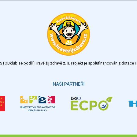
TOBklub se podílí Hravě žij zdravě z. s. Projekt je spolufinancován z dotac
NAŠI PARTNEŘI