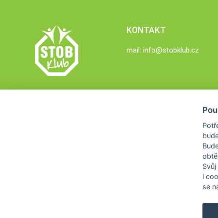
KONTAKT
mail:
info@stobklub.cz
Pou
Potř
bude
Bud
obtě
Svůj
i co
se na
COPYRIGHT © 2026
STOB KLUB