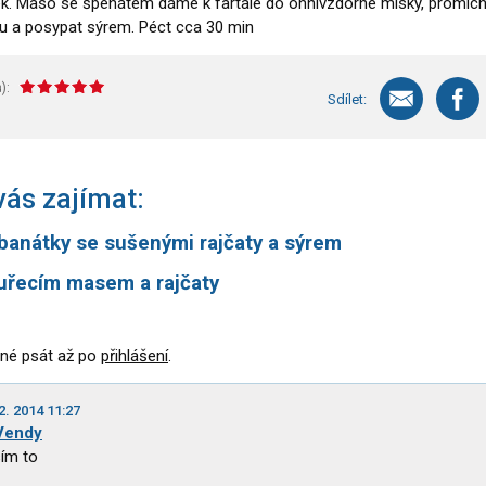
k. Maso se špenátem dáme k fartale do ohnivzdorné misky, promích
u a posypat sýrem. Péct cca 30 min
):
Sdílet:
ás zajímat:
banátky se sušenými rajčaty a sýrem
kuřecím masem a rajčaty
né psát až po
přihlášení
.
2. 2014 11:27
Vendy
ím to