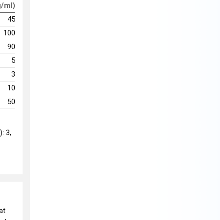
g/ml)
45
100
90
5
3
10
50
: 3,
at