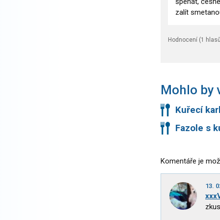
špenát, česne
zalít smetano
Hodnocení (
1
hlasů
Mohlo by v
Kuřecí kar
Fazole s 
Komentáře je mož
13. 0
xxx
zkus