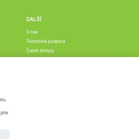
DALŠÍ
O nás
Technická podpora
Časté dotazy
Normy a zásady fungování STOBklubu
Členové STOBklubu
Zásady nakládání s osobními údaji
Otestujte se
Spočítejte si
etu.
Výzva 52
jste
WWW.STOB.CZ
,
WWW.HRAVEZIJZDRAVE.CZ