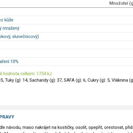
Množství (
ez kůže
ný mražený
epkový, slunečnicový)
aření 10%
á hodnota celkem: 1754 kJ
35, Tuky (g): 14, Sacharidy (g): 37, SAFA (g): 6, Cukry (g): 5, Vláknina (g)
ÍPRAVY
 dle návodu, maso nakrájet na kostičky, osolit, opepřit, orestovat, přid