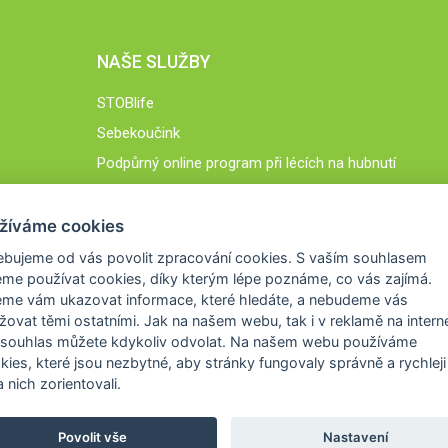
NAŠE SLUŽBY
STOBlife
Sebekoučink
Podpůrný online program při lécích na hubnutí
STOB.cz
žíváme cookies
ebujeme od vás
povolit zpracování cookies
. S vaším souhlasem
me používat cookies, díky kterým lépe poznáme,
co vás zajímá
.
eme vám ukazovat
informace, které hledáte
, a nebudeme vás
žovat těmi ostatními. Jak na našem webu, tak i v reklamě na intern
 souhlas můžete kdykoliv odvolat. Na našem webu
používáme
okies, které jsou nezbytné
, aby stránky fungovaly správně a rychleji 
 nich zorientovali.
Povolit vše
Nastavení