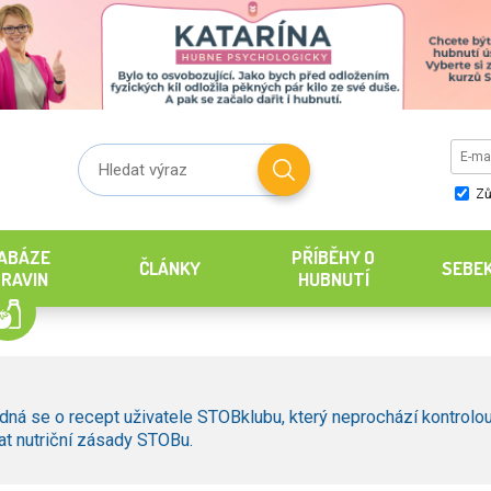
Zů
ABÁZE
PŘÍBĚHY O
ČLÁNKY
SEBE
RAVIN
HUBNUTÍ
dná se o recept uživatele STOBklubu, který neprochází kontrolou
t nutriční zásady STOBu.