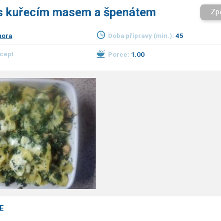
 s kuřecím masem a špenátem
Zp
mora
Doba přípravy (min.):
45
ecept
Porce:
1.00
E