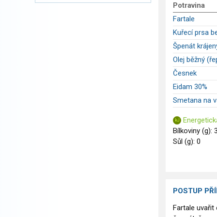
Potravina
Fartale
Kuřecí prsa b
Špenát kráje
Olej běžný (ř
Česnek
Eidam 30%
Smetana na v
Energetick
Bílkoviny (g): 
Sůl (g): 0
POSTUP PŘ
Fartale uvařit