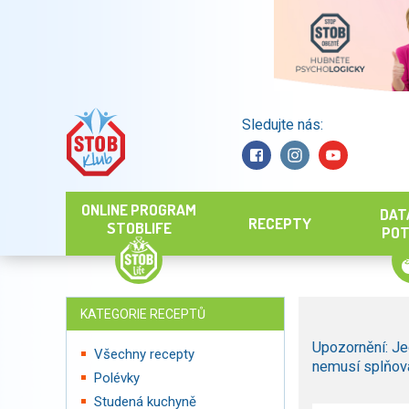
Sledujte nás:
Hledat
ONLINE PROGRAM
DAT
RECEPTY
STOBLIFE
POT
KATEGORIE RECEPTŮ
Upozornění: Je
Všechny recepty
nemusí splňova
Polévky
Studená kuchyně