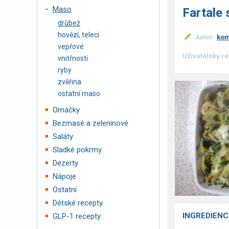
Maso
Fartale
drůbež
hovězí, telecí
Autor:
ko
vepřové
Uživatelský r
vnitřnosti
ryby
zvěřina
ostatní maso
Omáčky
Bezmasé a zeleninové
Saláty
Sladké pokrmy
Dezerty
Nápoje
Ostatní
Dětské recepty
INGREDIENC
GLP-1 recepty